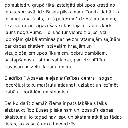
domubiedru grupā tika izstaigāti abi upes krasti no
ietekas Abavā līdz Buses pilskalnam. Toreiz dabā tika
iezīmēts maršruts, kurš patiesi ir ” dzīvs” arī šodien,
tikai vētras ir sagāzušas kokus tajā, ir radies kāds
jauns nogruvums. Tie, kas tur vienreiz bijuši vēl
joprojām glabā atmiņas par neizmirstamajām sajūtām,
par dabas skatiem, stāvajām kraujām un
vizuļojošajiem upes līkumiem, bebru dambjiem,
sastapšanos ar stirnu vai lapsu, par vizbulītēm
pavasarī un zelta lapām rudenī ….
Biedrība ” Abavas ielejas attīstības centrs” šogad
iecerējusi taku maršrutu atjaunot, uzlabot un iezīmēt
dabā ar norādēm un stendiem.
Bet ko darīt ziemā? Ziema ir pats labākais laiks
aizbraukt līdz Buses pilskalnam un izbaudīt dabas
skaistumu, jo tagad nav lapu un skatam atklājas tādas
lietas, ko vasarā nekad neredzēsi!