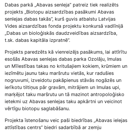
Dabas parkā „Abavas senleja” patreiz tiek realizēts
projekts „Biotopu aizsardzības pasākumi Abavas
senlejas dabas takās”, kurš guvis atbalstu Latvijas
Vides aizsardzības fonda projektu konkursā vadlīnijā
„Dabas un bioloģiskās daudzveidības aizsardzība,
t.sk. dabas kapitāla izpratnē”.
Projekts paredzēts kā vienreizējs pasākums, lai attīrītu
esošās Abavas senlejas dabas parka Ozolāju, Imulas
un Mīlestības takas no kritušajiem kokiem, krūmiem un
iezīmētu jaunu taku maršrutu vietās, kur radušies
nogruvumi, izveidotu pakāpienus stāvās nogāzēs un
ierīkotu tiltiņus pār gravām, mitrājiem un Imulas upi,
marķējot taku maršrutu un tā mazinot antropoloģisko
ietekmi uz Abavas senlejas taku apkārtni un veicinot
vērtīgu biotopu saglabāšanu.
Projekta īstenošanu veic paši biedrības „Abavas ielejas
attīstības centrs” biedri sadarbībā ar zemju