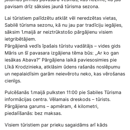
pavisam drīz sāksies jaunā tūrisma sezona.
Lai tūristiem palīdzētu atklāt vēl neredzētas vietas,
Sabilē tūrisma sezonu, kā nu jau par tradīciju iegājies,
sāksim 1.maijā ar neiztrūkstošo pārgājienu visiem
ietgribētājiem.
Pārgājienā vedīs īpašais tūristu vadātājs – vides gids
Māris un šī pavasara izgājiena tēma būs: ,,Ar ko gan
iesākas Abava?” Pārgājiena laikā paviesosimies pie
Līkā Krodzinieka, atklāsim ūdens rašanās noslēpumu
un nepalaidīsim garām neievērotu neko, kas vērošanas
cienīgs.
Pulcēšanās 1.maijā pulksten 11:00 pie Sabiles Tūrisma
informācijas centra. Vēlamais dreskods – tūrists.
Pārgājiena garums – apmēram, 4 kilometri,
piedalīšanās: bez maksas.
Visiem tūristiem par prieku sagaidāms arī kāds