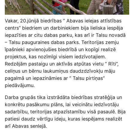
Vakar, 20.jūnijā biedrības ” Abavas ielejas attīstības
centrs” biedriem un darbiniekiem bija lieliska iespēja
iepazīties ar citu dabas parku, kas arī ir Talsu novadā
– Talsu pauguraines dabas parks. Teritorijas zemju
īpašnieki apvienojušies biedrībā un kopīgi realizē
projektus, kas nozīmīgi visiem iedzīvotajiem.
Redzējām pastaigu un aktīvās atpūtas vietu ” Rīti”,
celiņus un bērnu laukumiņus daudzdzīvokļu māju
pagalmā un iepazināmies ar ” Talsu pirtiņas”
piedāvājumu.
Darba grupās tika izstrādāta biedrības stratēģija un
konkrētu pasākumu plāns, lai veicinātu iedzīvotāju
sadarbību, teritorijas atpazīstamību visā pasaulē. Bija
patiesi daudz vērtīgu ideju, kuras iespējams realizēt
arī Abavas senlejā.