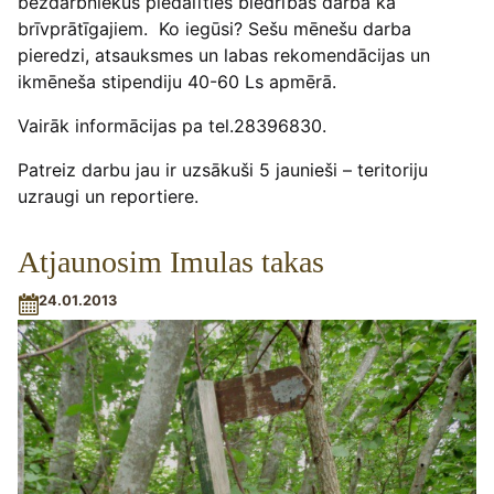
bezdarbniekus piedalīties biedrības darbā kā
brīvprātīgajiem. Ko iegūsi? Sešu mēnešu darba
pieredzi, atsauksmes un labas rekomendācijas un
ikmēneša stipendiju 40-60 Ls apmērā.
Vairāk informācijas pa tel.28396830.
Patreiz darbu jau ir uzsākuši 5 jaunieši – teritoriju
uzraugi un reportiere.
Atjaunosim Imulas takas
24.01.2013