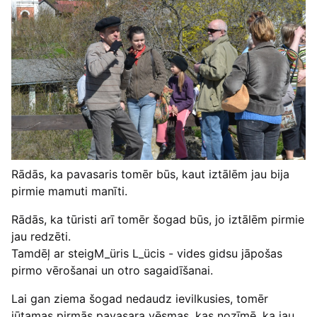
Rādās, ka pavasaris tomēr būs, kaut iztālēm jau bija
pirmie mamuti manīti.
Rādās, ka tūristi arī tomēr šogad būs, jo iztālēm pirmie
jau redzēti.
Tamdēļ ar steigM_üris L_ücis - vides gidsu jāpošas
pirmo vērošanai un otro sagaidīšanai.
Lai gan ziema šogad nedaudz ievilkusies, tomēr
jūtamas pirmās pavasara vēsmas, kas nozīmē, ka jau