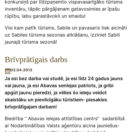
konkursiņš par līdzpaņemto vispavasarīgāko tūrisma
inventāru, tāpēc pārgājienam gatavosimies ar īpašu
rūpību, labu garastāvokli un smaidu!
Visi kam patīk tūrisms, Sabile un pavasaris tiek aicināti
uz Sabiles tūrisma sezonas atklāšanu, izziniet Sabili
jaunajā tūrisma sezonā!
Brīvprātīgais darbs
03.04.2013
Ja esi bez darba vai studē, ja esi līdz 24 gadus jauns
vai jauna, ja esi Abavas senlejas patriots, ja gribi
apgūt jaunu pieredzi, ja vēlies šo ieleju veidot
skaistāku un pievilcīgāku tūristiem- piesakies
brīvprātīgajam darbam!
Biedrība ” Abavas ielejas attīstības centrs” sadarbībā
ar Nodarbinātības Valsts aģentūru aicina jauniešus-