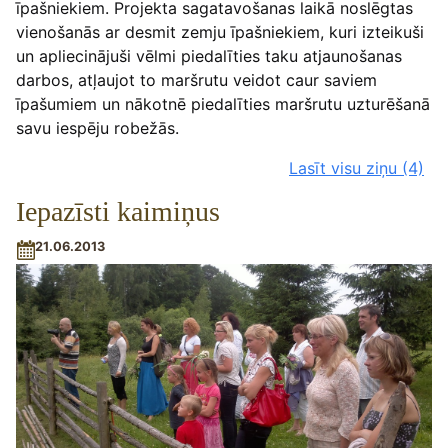
īpašniekiem. Projekta sagatavošanas laikā noslēgtas
vienošanās ar desmit zemju īpašniekiem, kuri izteikuši
un apliecinājuši vēlmi piedalīties taku atjaunošanas
darbos, atļaujot to maršrutu veidot caur saviem
īpašumiem un nākotnē piedalīties maršrutu uzturēšanā
savu iespēju robežās.
Lasīt visu ziņu
(4)
Iepazīsti kaimiņus
21.06.2013