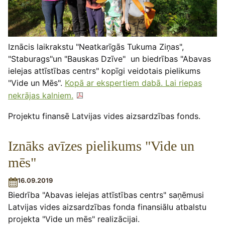
Iznācis laikrakstu "Neatkarīgās Tukuma Ziņas",
"Staburags"un "Bauskas Dzīve" un biedrības "Abavas
ielejas attīstības centrs" kopīgi veidotais pielikums
"Vide un Mēs".
Kopā ar ekspertiem dabā. Lai riepas
nekrājas kalniem.
Projektu finansē Latvijas vides aizsardzības fonds.
Iznāks avīzes pielikums "Vide un
mēs"
16.09.2019
Biedrība "Abavas ielejas attīstības centrs" saņēmusi
Latvijas vides aizsardzības fonda finansiālu atbalstu
projekta "Vide un mēs" realizācijai.