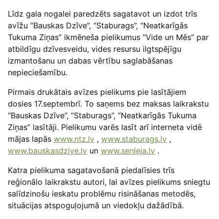
Līdz gala nogalei paredzēts sagatavot un izdot trīs
avīžu “Bauskas Dzīve”, “Staburags”, “Neatkarīgās
Tukuma Ziņas” ikmēneša pielikumus “Vide un Mēs” par
atbildīgu dzīvesveidu, vides resursu ilgtspējīgu
izmantošanu un dabas vērtību saglabāšanas
nepieciešamību.
Pirmais drukātais avīzes pielikums pie lasītājiem
dosies 17.septembrī. To saņems bez maksas laikrakstu
“Bauskas Dzīve”, “Staburags”, “Neatkarīgās Tukuma
Ziņas” lasītāji. Pielikumu varēs lasīt arī interneta vidē
mājas lapās
www.ntz.lv
,
www.staburags.lv
,
www.bauskasdzive.lv
un
www.senleja.lv
.
Katra pielikuma sagatavošanā piedalīsies trīs
reģionālo laikrakstu autori, lai avīzes pielikums sniegtu
salīdzinošu ieskatu problēmu risināšanas metodēs,
situācijas atspoguļojumā un viedokļu dažādībā.