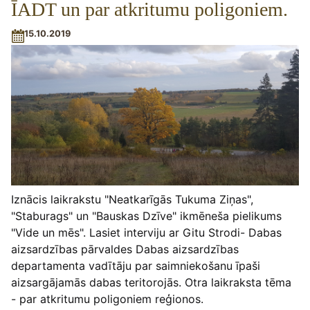
ĪADT un par atkritumu poligoniem.
15.10.2019
Iznācis laikrakstu "Neatkarīgās Tukuma Ziņas",
"Staburags" un "Bauskas Dzīve" ikmēneša pielikums
"Vide un mēs". Lasiet interviju ar Gitu Strodi- Dabas
aizsardzības pārvaldes Dabas aizsardzības
departamenta vadītāju par saimniekošanu īpaši
aizsargājamās dabas teritorojās. Otra laikraksta tēma
- par atkritumu poligoniem reģionos.