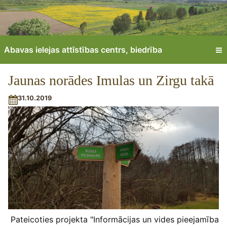
Abavas ielejas attīstības centrs, biedrība
Jaunas norādes Imulas un Zirgu takā
31.10.2019
Pateicoties projekta "Informācijas un vides pieejamība