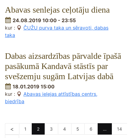
Abavas senlejas ceļotāju diena
24.08.2019 10:00 - 23:55
kur :
ČUŽU purva taka un sēravoti, dabas
taka
Dabas aizsardzības pārvalde īpašā
pasākumā Kandavā stāstīs par
svešzemju sugām Latvijas dabā
18.01.2019 15:00
kur :
Abavas ielejas attīstības centrs,
biedrība
1
2
3
4
5
6
...
14