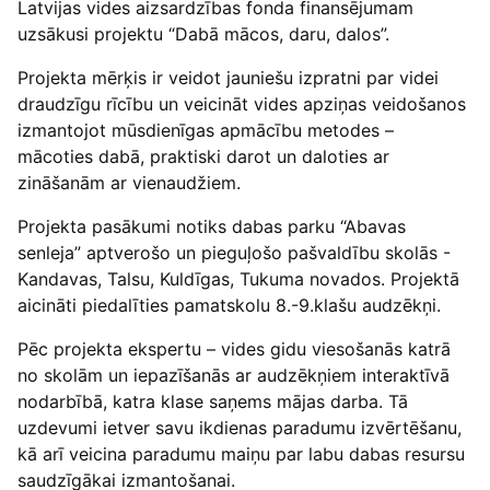
Latvijas vides aizsardzības fonda finansējumam
uzsākusi projektu “Dabā mācos, daru, dalos”.
Projekta mērķis ir veidot jauniešu izpratni par videi
draudzīgu rīcību un veicināt vides apziņas veidošanos
izmantojot mūsdienīgas apmācību metodes –
mācoties dabā, praktiski darot un daloties ar
zināšanām ar vienaudžiem.
Projekta pasākumi notiks dabas parku “Abavas
senleja” aptverošo un pieguļošo pašvaldību skolās -
Kandavas, Talsu, Kuldīgas, Tukuma novados. Projektā
aicināti piedalīties pamatskolu 8.-9.klašu audzēkņi.
Pēc projekta ekspertu – vides gidu viesošanās katrā
no skolām un iepazīšanās ar audzēkņiem interaktīvā
nodarbībā, katra klase saņems mājas darba. Tā
uzdevumi ietver savu ikdienas paradumu izvērtēšanu,
kā arī veicina paradumu maiņu par labu dabas resursu
saudzīgākai izmantošanai.