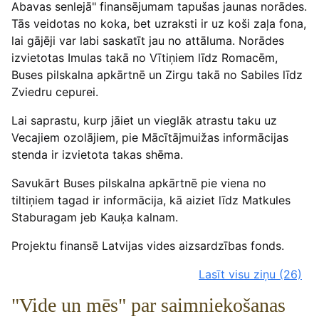
Abavas senlejā" finansējumam tapušas jaunas norādes.
Tās veidotas no koka, bet uzraksti ir uz koši zaļa fona,
lai gājēji var labi saskatīt jau no attāluma. Norādes
izvietotas Imulas takā no Vītiņiem līdz Romacēm,
Buses pilskalna apkārtnē un Zirgu takā no Sabiles līdz
Zviedru cepurei.
Lai saprastu, kurp jāiet un vieglāk atrastu taku uz
Vecajiem ozolājiem, pie Mācītājmuižas informācijas
stenda ir izvietota takas shēma.
Savukārt Buses pilskalna apkārtnē pie viena no
tiltiņiem tagad ir informācija, kā aiziet līdz Matkules
Staburagam jeb Kauķa kalnam.
Projektu finansē Latvijas vides aizsardzības fonds.
Lasīt visu ziņu
(26)
"Vide un mēs" par saimniekošanas