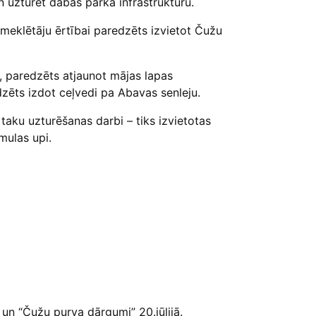
n uzturēt dabas parka infrastruktūru.
eklētāju ērtībai paredzēts izvietot Čužu
, paredzēts atjaunot mājas lapas
dzēts izdot ceļvedi pa Abavas senleju.
aku uzturēšanas darbi – tiks izvietotas
mulas upi.
un “Čužu purva dārgumi” 20.jūlijā.