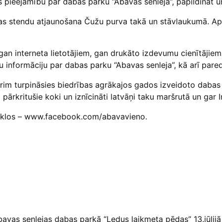
as pieejamību par dabas parku “Abavas senleja”, papildināt u
as stendu atjaunošana Čužu purva takā un stāvlaukumā. Apm
gan interneta lietotājiem, gan drukāto izdevumu cienītājiem
gu informāciju par dabas parku “Abavas senleja”, kā arī pare
rim turpināsies biedrības agrākajos gados izveidoto dabas t
pārkritušie koki un iznīcināti latvāņi taku maršrutā un gar I
s tīklos – www.facebook.com/abavavieno.
vas senlejas dabas parkā “Ledus laikmeta pēdas” 13.jūlijā 