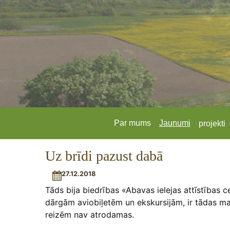
Par mums
Jaunumi
projekti
Uz brīdi pazust dabā
27.12.2018
Tāds bija biedrības «Abavas ielejas attīstības 
dārgām aviobiļetēm un ekskursijām, ir tādas maz
reizēm nav atrodamas.