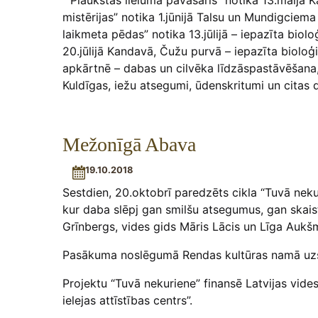
“Plaukstas lieluma pavasaris” notika 13.maijā 
mistērijas” notika 1.jūnijā Talsu un Mundigcie
laikmeta pēdas” notika 13.jūlijā – iepazīta bi
20.jūlijā Kandavā, Čužu purvā – iepazīta bioloģ
apkārtnē – dabas un cilvēka līdzāspastāvēšana,
Kuldīgas, iežu atsegumi, ūdenskritumi un citas
Mežonīgā Abava
19.10.2018
Sestdien, 20.oktobrī paredzēts cikla “Tuvā neku
kur daba slēpj gan smilšu atsegumus, gan skai
Grīnbergs, vides gids Māris Lācis un Līga Aukš
Pasākuma noslēgumā Rendas kultūras namā uzst
Projektu “Tuvā nekuriene” finansē Latvijas vid
ielejas attīstības centrs”.