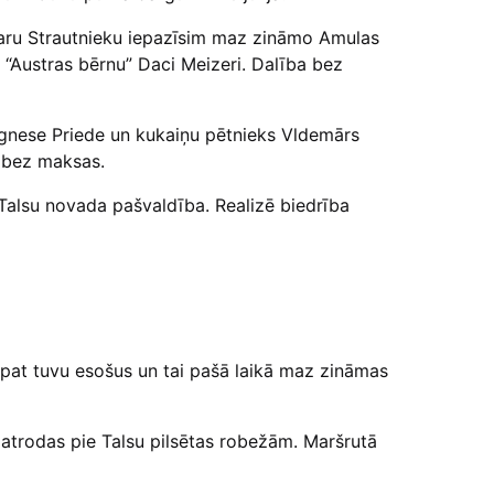
Ivaru Strautnieku iepazīsim maz zināmo Amulas
 “Austras bērnu” Daci Meizeri. Dalība bez
Agnese Priede un kukaiņu pētnieks Vldemārs
a bez maksas.
Talsu novada pašvaldība. Realizē biedrība
tepat tuvu esošus un tai pašā laikā maz zināmas
 atrodas pie Talsu pilsētas robežām. Maršrutā