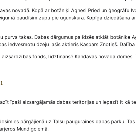
Kandavas novadā. Kopā ar botāniķi Agnesi Pried un ģeogrāfu 
obeigumā baudīsim zupu pie ugunskura. Kopīga dziedāšana ar
užu purva takas. Dabas dārgumus palīdzēs atklāt botāniķe 
as iedvesmotu dzeju lasīs aktieris Kaspars Znotiņš. Dalīb
es aizsardzības fonds, līdzfinansē Kandavas novada domes, 
m
azīt īpaši aizsargājamās dabas teritorijas un iepazīt it kā 
a dosimies pārgājienā uz Talsu pauguraines dabas parku. Tas
karjeros Mundigciemā.