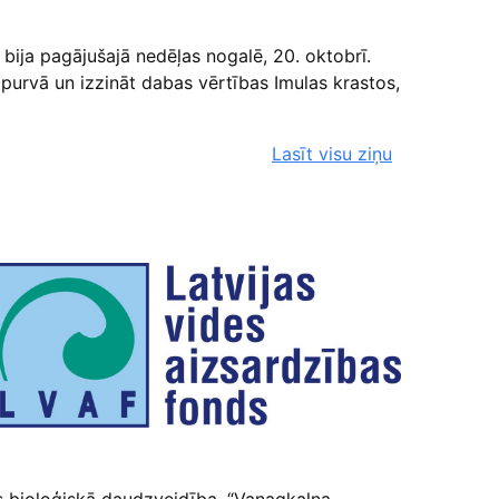
 bija pagājušajā nedēļas nogalē, 20. oktobrī.
s purvā un izzināt dabas vērtības Imulas krastos,
Lasīt visu ziņu