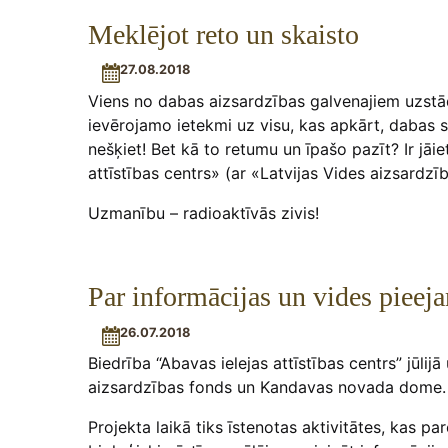
Meklējot reto un skaisto
27.08.2018
Viens no dabas aizsardzības galvenajiem uzstād
ievērojamo ietekmi uz visu, kas apkārt, dabas
nešķiet! Bet kā to retumu un īpašo pazīt? Ir jāie
attīstības centrs» (ar «Latvijas Vides aizsardz
Uzmanību – radioaktīvās zivis!
Par informācijas un vides pieej
26.07.2018
Biedrība “Abavas ielejas attīstības centrs” jūli
aizsardzības fonds un Kandavas novada dome.
Projekta laikā tiks īstenotas aktivitātes, kas