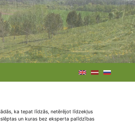
dās, ka tepat līdzās, netērējot līdzekļus
apslēptas un kuras bez eksperta palīdzības