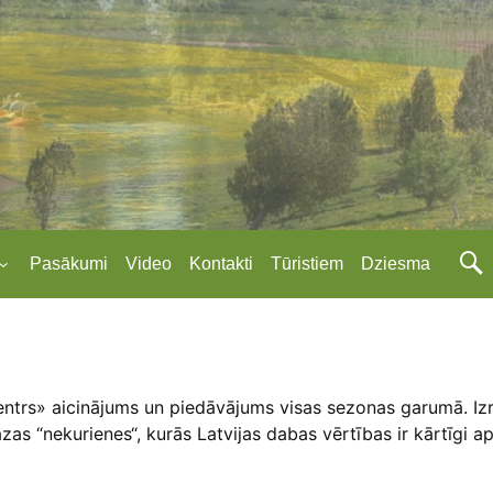
Pasākumi
Video
Kontakti
Tūristiem
Dziesma
centrs» aicinājums un piedāvājums visas sezonas garumā. Izrā
as “nekurienes“, kurās Latvijas dabas vērtības ir kārtīgi 