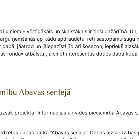
ījumiem – vērtīgākais un skaistākais ir tieši dažādībā. Un
 sargu ņemšanās ap kādu apdraudētu, reti sastopamu sugu n
t dabā, jāatrod un jāiepazīst! To arī šosezon, iepriekš aizsā
ības fonda» atbalstu), aicinot interesentus doties dabā kopā
amību Abavas senlejā
jā uzsāk projekta “Informācijas un vides pieejamība Abavas s
 paredzētas dabas parka “Abavas senleja” Dabas aizsardzība