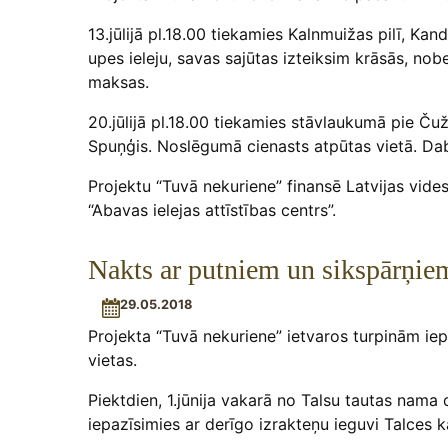
13.jūlijā pl.18.00 tiekamies Kalnmuižas pilī, 
upes ieleju, savas sajūtas izteiksim krāsās, n
maksas.
20.jūlijā pl.18.00 tiekamies stāvlaukumā pie Č
Spuņģis. Noslēgumā cienasts atpūtas vietā. Dab
Projektu “Tuvā nekuriene” finansē Latvijas vid
“Abavas ielejas attīstības centrs”.
Nakts ar putniem un sikspārņie
29.05.2018
Projekta “Tuvā nekuriene” ietvaros turpinām iep
vietas.
Piektdien, 1.jūnija vakarā no Talsu tautas nam
iepazīsimies ar derīgo izrakteņu ieguvi Talces 