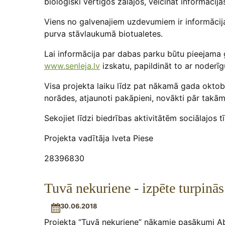
bioloģiski vērtīgos zālājos, veicināt informācij
Viens no galvenajiem uzdevumiem ir informācij
purva stāvlaukumā biotualetes.
Lai informācija par dabas parku būtu pieejama 
www.senleja.lv
izskatu, papildināt to ar noderī
Visa projekta laiku līdz pat nākamā gada oktob
norādes, atjaunoti pakāpieni, novākti pār takām 
Sekojiet līdzi biedrības aktivitātēm sociālajo
Projekta vadītāja Iveta Piese
28396830
Tuvā nekuriene - izpēte turpinās
30.06.2018
Projekta “Tuvā nekuriene” nākamie pasākumi Aba