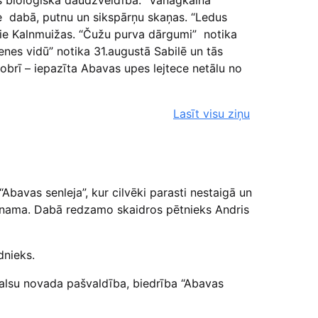
as bioloģiskā daudzveidība. “Vanagkalna
ve dabā, putnu un sikspārņu skaņas. “Ledus
 pie Kalnmuižas. “Čužu purva dārgumi” notika
enes vidū” notika 31.augustā Sabilē un tās
brī – iepazīta Abavas upes lejtece netālu no
Lasīt visu ziņu
bavas senleja”, kur cilvēki parasti nestaigā un
s nama. Dabā redzamo skaidros pētnieks Andris
dnieks.
Talsu novada pašvaldība, biedrība “Abavas