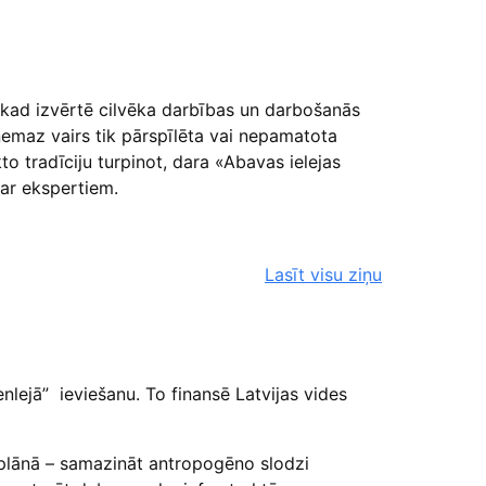
, kad izvērtē cilvēka darbības un darbošanās
emaz vairs tik pārspīlēta vai nepamatota
kto tradīciju turpinot, dara «Abavas ielejas
 ar ekspertiem.
Lasīt visu ziņu
enlejā” ieviešanu. To finansē Latvijas vides
s plānā – samazināt antropogēno slodzi