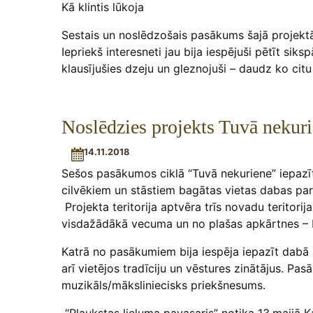
Kā klintis lūkoja
Sestais un noslēdzošais pasākums šajā projektā,
Iepriekš interesneti jau bija iespējuši pētīt sik
klausījušies dzeju un gleznojuši – daudz ko citu
Noslēdzies projekts Tuvā nekur
14.11.2018
Sešos pasākumos ciklā “Tuvā nekuriene” iepazīt
cilvēkiem un stāstiem bagātas vietas dabas par
Projekta teritorija aptvēra trīs novadu teritorij
visdažādākā vecuma un no plašas apkārtnes – Rī
Katrā no pasākumiem bija iespēja iepazīt dabā
arī vietējos tradīciju un vēstures zinātājus. P
muzikāls/māksliniecisks priekšnesums.