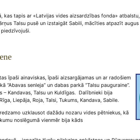
 kas tapis ar «Latvijas vides aizsardzības fonda» atbalstu,
spārņus Talsu pusē un izstaigāt Sabili, mācīties atpazīt augu
 piedzīvojuši.
iene
as īpaši ainaviskas, īpaši aizsargājamas un ar radošiem
kā “Abavas senleja” un dabas parkā “Talsu pauguraine”.
as – Kandavas, Talsu un Kuldīgas. Dalībnieki bija
ga, Liepāja, Roja, Talsi, Tukums, Kandava, Sabile.
 redzamo uzklausot dažādu nozaru vides pētniekus, kā
asākumu noslēgumā vienmēr bija kāds