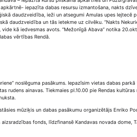
Kandavā – iepazīta Kuršu pilskalna apkārtnes un Pūzurgrav
ma apkārtnē- iepazīta dabas resursu izmantošana, nakts dzī
oloģiskā daudzveidība, ieži un atsegumi Amulas upes lejtecē
iskā daudzveidība un tās ietekme uz cilvēku. “Nakts Nekuri
 vide kā iedvesmas avots. “Mežonīgā Abava” notika 20.okto
 dabas vērtības Rendā.
riene” noslēguma pasākums. Iepazīsim vietas dabas parkā “A
stas rudens ainavas. Tiekmaies pl.10.00 pie Rendas kultūra
muksta.
āsies mūziķis un dabas pasākumu organizētājs Enriko Po
es aizsradzības fonds, līdzfinansē Kandavas novada dome, 