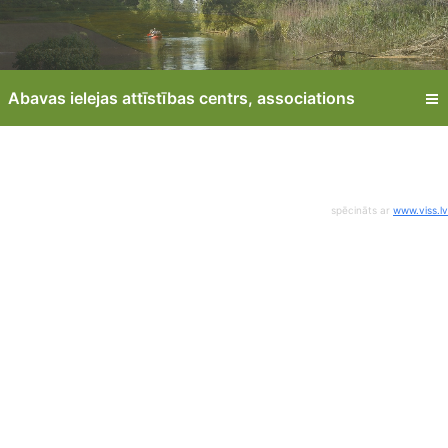
Abavas ielejas attīstības centrs, associations
spēcināts ar
www.viss.lv