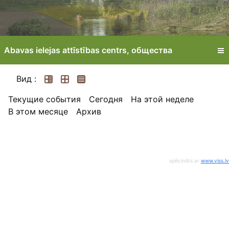
Abavas ielejas attīstības centrs, oбщества
Вид :
Текущие события
Сегодня
На этой неделе
В этом месяце
Архив
spēcināts ar
www.viss.lv