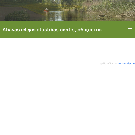
Abavas ielejas attīstības centrs, oбщества
spēcināts ar
www.viss.lv