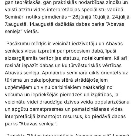
gan teorētiskās, gan praktiskās nodarbības zinošu un
valstī atzītu vides interpretācijas speciālistu vadībā.
Semināri notiks pirmdienās – 26.jūnijā 10.jūlijā, 24.jūlijā,
7.augustā, 14.augustā dažādās dabas parka “Abavas
senleja” vietās.
Pasākumu mērķis ir veicināt iedzīvotāju un Abavas
senlejas viesu izpratni par procesiem dabā, īpaši
aizsargājamās teritorijas statusu, noteikumiem, kā arī
rosināt iepazīt dabas un kultūrvēsturiskās vērtības
Abavas senlejā. Apmācību semināra cikls orientēts uz
tūrisma un pakalpojuma sfērā strādājošajiem
uzņēmējiem un viņu darbiniekiem neatkarīgi no
vecuma un iepriekšējās pieredzes un izglitības, lai
veicinātu videi draudzīga dzīves veida popularizēšanu
un apgūtu pamatprasmes un pamatzināšanas vides
interpretācijā izmantojot resursus, ko piedāvā dabas
parks “Abavas senleja”.
Projektu “Vides interpretācija Abavas senlejā” finansē