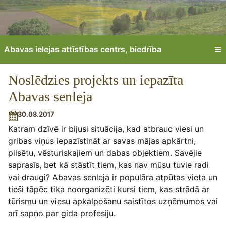
Abavas ielejas attīstības centrs, biedrība
Noslēdzies projekts un iepazīta
Abavas senleja
30.08.2017
Katram dzīvē ir bijusi situācija, kad atbrauc viesi un
gribas viņus iepazīstināt ar savas mājas apkārtni,
pilsētu, vēsturiskajiem un dabas objektiem. Savējie
saprasīs, bet kā stāstīt tiem, kas nav mūsu tuvie radi
vai draugi? Abavas senleja ir populāra atpūtas vieta un
tieši tāpēc tika noorganizēti kursi tiem, kas strādā ar
tūrismu un viesu apkalpošanu saistītos uzņēmumos vai
arī sapņo par gida profesiju.