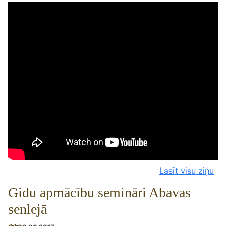
Lasīt visu ziņu
Gidu apmācību semināri Abavas
senlejā