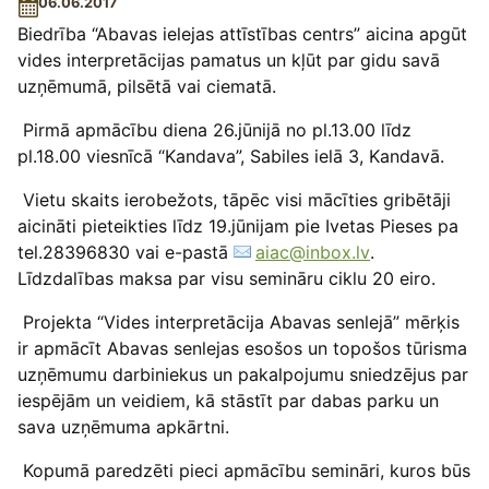
06.06.2017
Biedrība “Abavas ielejas attīstības centrs” aicina apgūt
vides interpretācijas pamatus un kļūt par gidu savā
uzņēmumā, pilsētā vai ciematā.
Pirmā apmācību diena 26.jūnijā no pl.13.00 līdz
pl.18.00 viesnīcā “Kandava”, Sabiles ielā 3, Kandavā.
Vietu skaits ierobežots, tāpēc visi mācīties gribētāji
aicināti pieteikties līdz 19.jūnijam pie Ivetas Pieses pa
tel.28396830 vai e-pastā
aiac@inbox.lv
.
Līdzdalības maksa par visu semināru ciklu 20 eiro.
Projekta “Vides interpretācija Abavas senlejā” mērķis
ir apmācīt Abavas senlejas esošos un topošos tūrisma
uzņēmumu darbiniekus un pakalpojumu sniedzējus par
iespējām un veidiem, kā stāstīt par dabas parku un
sava uzņēmuma apkārtni.
Kopumā paredzēti pieci apmācību semināri, kuros būs