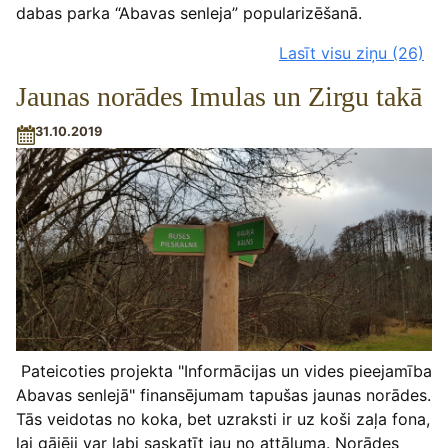
dabas parka “Abavas senleja” popularizēšanā.
Lasīt visu ziņu
(26)
Jaunas norādes Imulas un Zirgu takā
31.10.2019
Pateicoties projekta "Informācijas un vides pieejamība
Abavas senlejā" finansējumam tapušas jaunas norādes.
Tās veidotas no koka, bet uzraksti ir uz koši zaļa fona,
lai gājēji var labi saskatīt jau no attāluma. Norādes