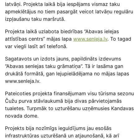
latvāņi. Projekta laikā bija iespējams vismaz taku
apmeklētājus no tiem pasargāt veicot latvāņu regulāru
izpļaušanu taku maršrutā.
Projekta laikā uzlabota biedrības “Abavas ielejas
attīstības centrs” mājas lapa
www.senleja.lv
. To tagad
var viegli lasīt arī telefonā.
Sagatavots un izdots jauns, papildināts izdevums
“Abavas senlejas taku grāmatiņa”. Tā ir lasāma gan
drukātā formātā, gan lejupielādējama no mājas lapas
www.senleja.lv.
Pateicoties projekta finansējumam visu tūrisma sezonu
Čužu purva stāvlaukumā bija divas pārvietojamās
tualetes. Turpmāk to uzturēšanu uzņēmusies Kandavas
novada dome.
Projekts bija nozīmīgs ieguldījums jau esošās
infrastruktūras uzturēšanā un atjaunošanā, kā arī