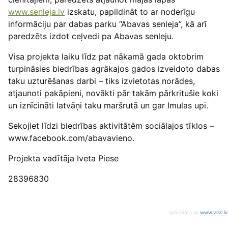
www.senleja.lv
izskatu, papildināt to ar noderīgu
informāciju par dabas parku “Abavas senleja”, kā arī
paredzēts izdot ceļvedi pa Abavas senleju.
Visa projekta laiku līdz pat nākamā gada oktobrim
turpināsies biedrības agrākajos gados izveidoto dabas
taku uzturēšanas darbi – tiks izvietotas norādes,
atjaunoti pakāpieni, novākti pār takām pārkritušie koki
un iznīcināti latvāņi taku maršrutā un gar Imulas upi.
Sekojiet līdzi biedrības aktivitātēm sociālajos tīklos –
www.facebook.com/abavavieno.
Projekta vadītāja Iveta Piese
28396830
spēcināts ar
www.viss.lv