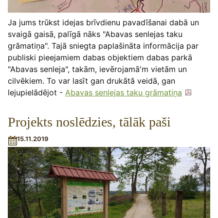
Ja jums trūkst idejas brīvdienu pavadīšanai dabā un
svaigā gaisā, palīgā nāks "Abavas senlejas taku
grāmatiņa". Tajā sniegta paplašināta informācija par
publiski pieejamiem dabas objektiem dabas parkā
"Abavas senleja", takām, ievērojamā'm vietām un
cilvēkiem. To var lasīt gan drukātā veidā, gan
lejupielādējot -
Abavas senlejas taku grāmatiņa
Projekts noslēdzies, tālāk paši
15.11.2019