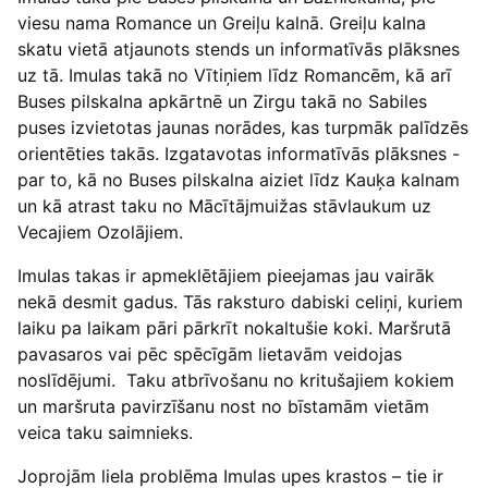
viesu nama Romance un Greiļu kalnā. Greiļu kalna
skatu vietā atjaunots stends un informatīvās plāksnes
uz tā. Imulas takā no Vītiņiem līdz Romancēm, kā arī
Buses pilskalna apkārtnē un Zirgu takā no Sabiles
puses izvietotas jaunas norādes, kas turpmāk palīdzēs
orientēties takās. Izgatavotas informatīvās plāksnes -
par to, kā no Buses pilskalna aiziet līdz Kauķa kalnam
un kā atrast taku no Mācītājmuižas stāvlaukum uz
Vecajiem Ozolājiem.
Imulas takas ir apmeklētājiem pieejamas jau vairāk
nekā desmit gadus. Tās raksturo dabiski celiņi, kuriem
laiku pa laikam pāri pārkrīt nokaltušie koki. Maršrutā
pavasaros vai pēc spēcīgām lietavām veidojas
noslīdējumi. Taku atbrīvošanu no kritušajiem kokiem
un maršruta pavirzīšanu nost no bīstamām vietām
veica taku saimnieks.
Joprojām liela problēma Imulas upes krastos – tie ir