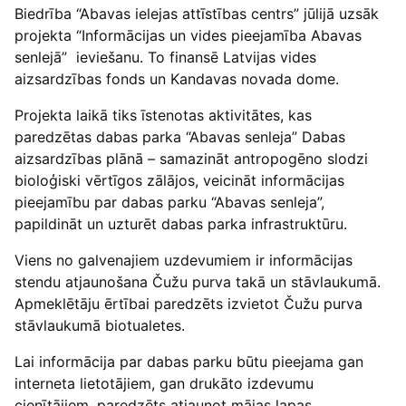
Biedrība “Abavas ielejas attīstības centrs” jūlijā uzsāk
projekta “Informācijas un vides pieejamība Abavas
senlejā” ieviešanu. To finansē Latvijas vides
aizsardzības fonds un Kandavas novada dome.
Projekta laikā tiks īstenotas aktivitātes, kas
paredzētas dabas parka “Abavas senleja” Dabas
aizsardzības plānā – samazināt antropogēno slodzi
bioloģiski vērtīgos zālājos, veicināt informācijas
pieejamību par dabas parku “Abavas senleja”,
papildināt un uzturēt dabas parka infrastruktūru.
Viens no galvenajiem uzdevumiem ir informācijas
stendu atjaunošana Čužu purva takā un stāvlaukumā.
Apmeklētāju ērtībai paredzēts izvietot Čužu purva
stāvlaukumā biotualetes.
Lai informācija par dabas parku būtu pieejama gan
interneta lietotājiem, gan drukāto izdevumu
cienītājiem, paredzēts atjaunot mājas lapas