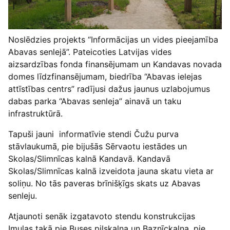
Noslēdzies projekts “Informācijas un vides pieejamība
Abavas senlejā”. Pateicoties Latvijas vides
aizsardzības fonda finansējumam un Kandavas novada
domes līdzfinansējumam, biedrība “Abavas ielejas
attīstības centrs” radījusi dažus jaunus uzlabojumus
dabas parka “Abavas senleja” ainavā un taku
infrastruktūrā.
Tapuši jauni informatīvie stendi Čužu purva
stāvlaukumā, pie bijušās Sērvaotu iestādes un
Skolas/Slimnīcas kalnā Kandavā. Kandavā
Skolas/Slimnīcas kalnā izveidota jauna skatu vieta ar
soliņu. No tās paveras brīnišķīgs skats uz Abavas
senleju.
Atjaunoti senāk izgatavoto stendu konstrukcijas
Imulas takā pie Buses pilskalna un Baznīckalna, pie