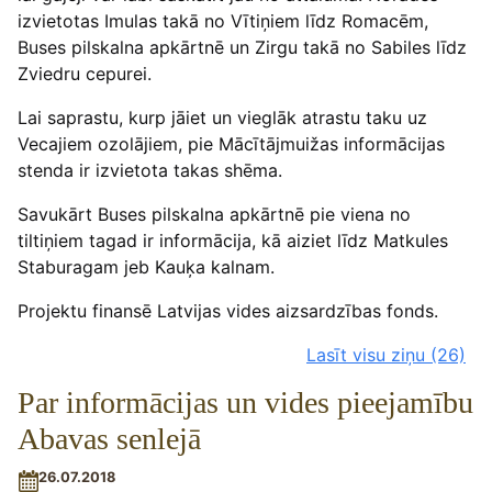
izvietotas Imulas takā no Vītiņiem līdz Romacēm,
Buses pilskalna apkārtnē un Zirgu takā no Sabiles līdz
Zviedru cepurei.
Lai saprastu, kurp jāiet un vieglāk atrastu taku uz
Vecajiem ozolājiem, pie Mācītājmuižas informācijas
stenda ir izvietota takas shēma.
Savukārt Buses pilskalna apkārtnē pie viena no
tiltiņiem tagad ir informācija, kā aiziet līdz Matkules
Staburagam jeb Kauķa kalnam.
Projektu finansē Latvijas vides aizsardzības fonds.
Lasīt visu ziņu
(26)
Par informācijas un vides pieejamību
Abavas senlejā
26.07.2018