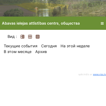
Abavas ielejas attīstības centrs, oбщества
Вид :
Текущие события
Сегодня
На этой неделе
В этом месяце
Архив
spēcināts ar
www.viss.lv