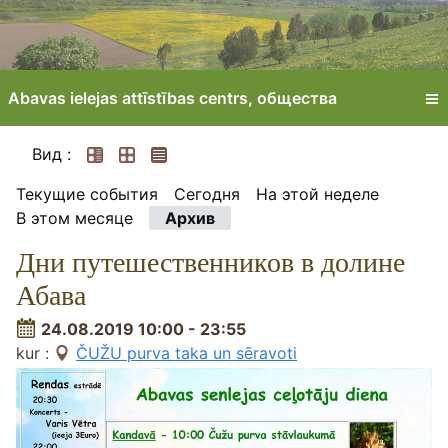
Abavas ielejas attīstības centrs, oбщества
Вид :
Текущие события
Сегодня
На этой неделе
В этом месяце
Архив
Дни путешественников в долине
Абава
24.08.2019 10:00 - 23:55
kur :
ČUŽU purva taka un sēravoti