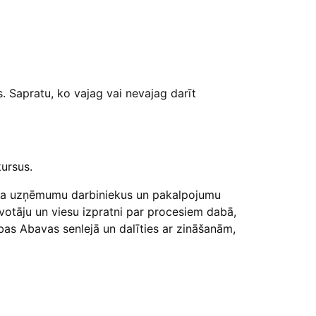
. Sapratu, ko vajag vai nevajag darīt
kursus.
isma uzņēmumu darbiniekus un pakalpojumu
votāju un viesu izpratni par procesiem dabā,
ības Abavas senlejā un dalīties ar zināšanām,