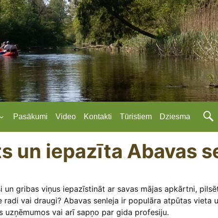
Pasākumi
Video
Kontakti
Tūristiem
Dziesma
s un iepazīta Abavas s
esi un gribas viņus iepazīstināt ar savas mājas apkārtni, pil
e radi vai draugi? Abavas senleja ir populāra atpūtas vieta u
os uzņēmumos vai arī sapņo par gida profesiju.