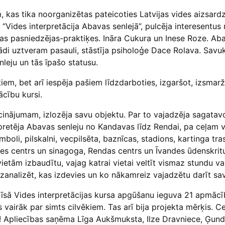
, kas tika noorganizētas pateicoties Latvijas vides aizsar
m “Vides interpretācija Abavas senlejā”, pulcēja interesentu
ušas pasniedzējas-praktiķes. Ināra Cukura un Inese Roze. Ab
ādi uztveram pasauli, stāstīja psiholoģe Dace Rolava. Savuk
leju un tās īpašo statusu.
ktiem, bet arī iespēja pašiem līdzdarboties, izgaršot, izsmarž
ācību kursi.
cinājumam, izlozēja savu objektu. Par to vajadzēja sagatavo
rpretēja Abavas senleju no Kandavas līdz Rendai, pa ceļam vi
oli, pilskalni, vecpilsēta, baznīcas, stadions, kartinga tras
les centrs un sinagoga, Rendas centrs un Īvandes ūdenskrit
etām izbaudītu, vajag katrai vietai veltīt vismaz stundu vai 
izanalizēt, kas izdevies un ko nākamreiz vajadzētu darīt sa
 īsā Vides interpretācijas kursa apgūšanu ieguva 21 apmā
es vairāk par simts cilvēkiem. Tas arī bija projekta mērķis.
ti! Apliecības saņēma Līga Aukšmuksta, Ilze Dravniece, Ģun