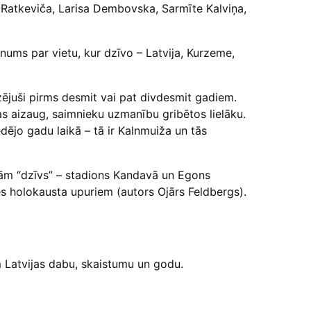
a Ratkeviča, Larisa Dembovska, Sarmīte Kalviņa,
pnums par vietu, kur dzīvo – Latvija, Kurzeme,
zējuši pirms desmit vai pat divdesmit gadiem.
tas aizaug, saimnieku uzmanību gribētos lielāku.
ēdējo gadu laikā – tā ir Kalnmuiža un tās
ojām “dzīvs” – stadions Kandavā un Egons
es holokausta upuriem (autors Ojārs Feldbergs).
m Latvijas dabu, skaistumu un godu.