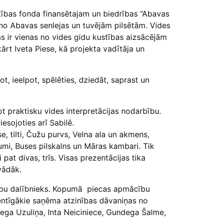
dzības fonda finansētajam un biedrības “Abavas
s no Abavas senlejas un tuvējām pilsētām. Vides
as ir vienas no vides gidu kustības aizsācējām
ārt Iveta Piese, kā projekta vadītāja un
ot, ieelpot, spēlēties, dziedāt, saprast un
t praktisku vides interpretācijas nodarbību.
esojoties arī Sabilē.
e, tilti, Čužu purvs, Velna ala un akmens,
umi, Buses pilskalns un Māras kambari. Tik
pat divas, trīs. Visas prezentācijas tika
vādāk.
cību dalībnieks. Kopumā piecas apmācību
 Centīgākie saņēma atzinības dāvaniņas no
dega Uzuliņa, Inta Neiciniece, Gundega Šalme,