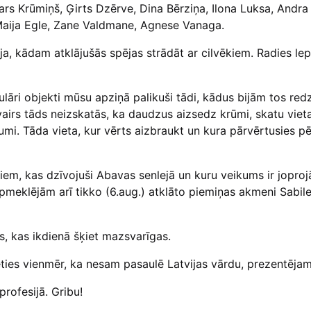
ars Krūmiņš, Ģirts Dzērve, Dina Bērziņa, Ilona Luksa, Andr
 Maija Egle, Zane Valdmane, Agnese Vanaga.
eja, kādam atklājušās spējas strādāt ar cilvēkiem. Radies le
lāri objekti mūsu apziņā palikuši tādi, kādus bijām tos red
s vairs tāds neizskatās, ka daudzus aizsedz krūmi, skatu vie
gumi. Tāda vieta, kur vērts aizbraukt un kura pārvērtusies p
ēkiem, kas dzīvojuši Abavas senlejā un kuru veikums ir jopr
Apmeklējām arī tikko (6.aug.) atklāto piemiņas akmeni Sabil
as, kas ikdienā šķiet mazsvarīgas.
erēties vienmēr, ka nesam pasaulē Latvijas vārdu, prezentēja
profesijā. Gribu!