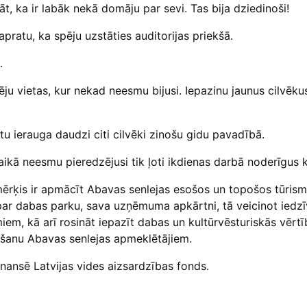
āt, ka ir labāk nekā domāju par sevi. Tas bija dziedinoši!
apratu, ka spēju uzstāties auditorijas priekšā.
.
ju vietas, kur nekad neesmu bijusi. Iepazinu jaunus cilvēkus
etu ierauga daudzi citi cilvēki zinošu gidu pavadībā.
aikā neesmu pieredzējusi tik ļoti ikdienas darbā noderīgus 
” mērķis ir apmācīt Abavas senlejas esošos un topošos tūr
 par dabas parku, sava uzņēmuma apkārtni, tā veicinot iedzī
miem, kā arī rosināt iepazīt dabas un kultūrvēsturiskās vērt
ošanu Abavas senlejas apmeklētājiem.
inansē Latvijas vides aizsardzības fonds.