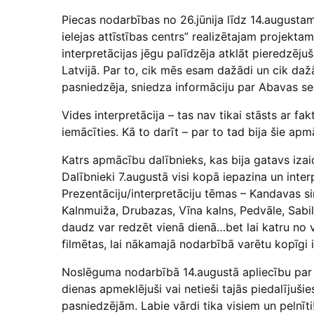
Piecas nodarbības no 26.jūnija līdz 14.augustam
ielejas attīstības centrs” realizētajam projekta
interpretācijas jēgu palīdzēja atklāt pieredzēj
Latvijā. Par to, cik mēs esam dažādi un cik daž
pasniedzēja, sniedza informāciju par Abavas sen
Vides interpretācija – tas nav tikai stāsts ar fa
iemācīties. Kā to darīt – par to tad bija šie apm
Katrs apmācību dalībnieks, kas bija gatavs izai
Dalībnieki 7.augustā visi kopā iepazina un inte
Prezentāciju/interpretāciju tēmas – Kandavas simb
Kalnmuiža, Drubazas, Vīna kalns, Pedvāle, Sabi
daudz var redzēt vienā dienā…bet lai katru no vi
filmētas, lai nākamajā nodarbībā varētu kopīgi 
Noslēguma nodarbībā 14.augustā apliecību par
dienas apmeklējuši vai netieši tajās piedalījuši
pasniedzējām. Labie vārdi tika visiem un pelnī