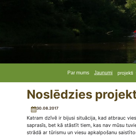
Par mums
Jaunumi
projekti
Noslēdzies projekt
30.08.2017
Katram dzīvē ir bijusi situācija, kad atbrauc vi
saprasīs, bet kā stāstīt tiem, kas nav mūsu tuvi
strādā ar tūrismu un viesu apkalpošanu saistīt