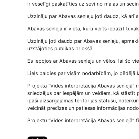
Ir veselīgi paskatīties uz sevi no malas un secin
Uzzināju par Abavas senleju ļoti daudz, kā arī s
Abavas senleja ir vieta, kuru vērts iepazīt tuvāk
Uzzināju ļoti daudz par Abavas senleju, apmeklē
uzstājoties publikas priekšā.
Es lepojos ar Abavas senleju un vēlos, lai šo vi
Liels paldies par visām nodarbībām, jo pēdējā l
Projekta “Vides interpretācija Abavas senlejā
sniedzējus par iespējām un veidiem, kā stāstīt
īpaši aizsargājamās teritorijas statusu, noteiku
veicināt precīzas un patiesas informācijas nod
Projektu “Vides interpretācija Abavas senlejā” f