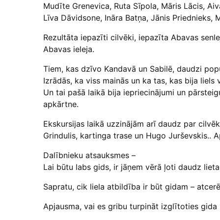
Mudīte Grenevica, Ruta Sīpola, Māris Lācis, Aiv
Līva Dāvidsone, Ināra Batņa, Jānis Priednieks,
Rezultāta iepazīti cilvēki, iepazīta Abavas senl
Abavas ieleja.
Tiem, kas dzīvo Kandavā un Sabilē, daudzi popu
Izrādās, ka viss mainās un ka tas, kas bija liel
Un tai pašā laikā bija iepriecinājumi un pārstei
apkārtne.
Ekskursijas laikā uzzinājām arī daudz par cilv
Grindulis, kartinga trase un Hugo Jurševskis.. 
Dalībnieku atsauksmes –
Lai būtu labs gids, ir jāņem vērā ļoti daudz liet
Sapratu, cik liela atbildība ir būt gidam – atc
Apjausma, vai es gribu turpināt izglītoties gida 