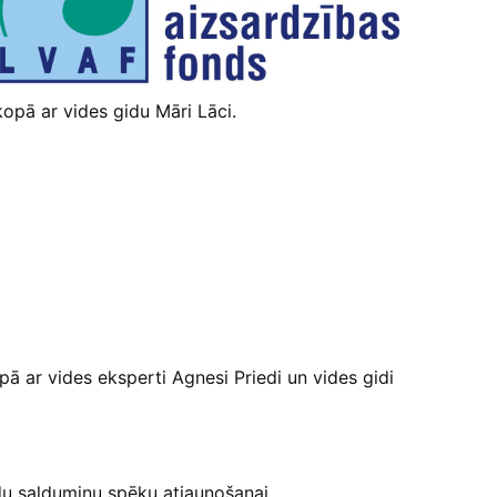
opā ar vides gidu Māri Lāci.
ā ar vides eksperti Agnesi Priedi un vides gidi
du saldumiņu spēku atjaunošanai.