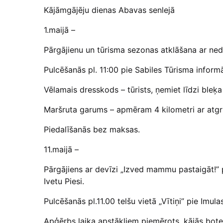
Kājāmgājēju dienas Abavas senlejā
1.maijā –
Pārgājienu un tūrisma sezonas atklāšana ar ned
Pulcēšanās pl. 11:00 pie Sabiles Tūrisma informā
Vēlamais dresskods – tūrists, ņemiet līdzi bleķa
Maršruta garums – apmēram 4 kilometri ar atg
Piedalīšanās bez maksas.
11.maijā –
Pārgājiens ar devīzi „Izved mammu pastaigāt!” p
Ivetu Piesi.
Pulcēšanās pl.11.00 telšu vietā „Vītiņi” pie Imul
Apģērbs laika apstākļiem piemērots, kājās bote