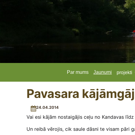
Par mums
Jaunumi
projekti
Pavasara kājāmgāj
24.04.2014
Vai esi kājām nostaigājis ceļu no Kandavas līdz 
Un reibā vērojis, cik saule dāsni te visam pāri g