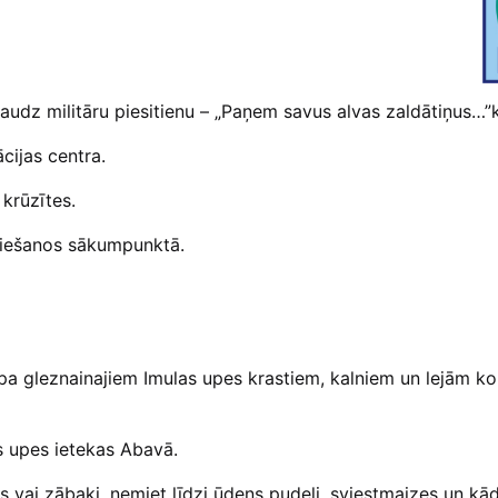
audz militāru piesitienu – „Paņem savus alvas zaldātiņus…”k
cijas centra.
 krūzītes.
riešanos sākumpunktā.
a gleznainajiem Imulas upes krastiem, kalniem un lejām kop
as upes ietekas Abavā.
s vai zābaki, ņemiet līdzi ūdens pudeli, sviestmaizes un kā