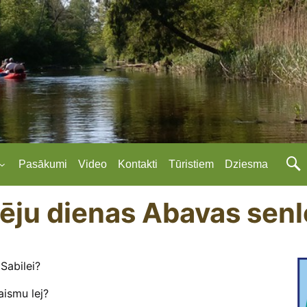
Pasākumi
Video
Kontakti
Tūristiem
Dziesma
ēju dienas Abavas senl
Sabilei?
aismu lej?