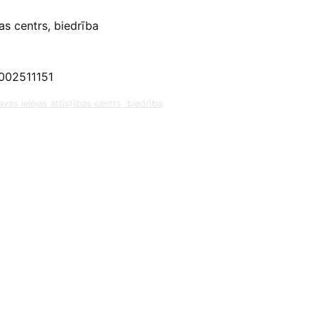
as centrs, biedrība
002511151
vas ielejas attīstības centrs, biedrība