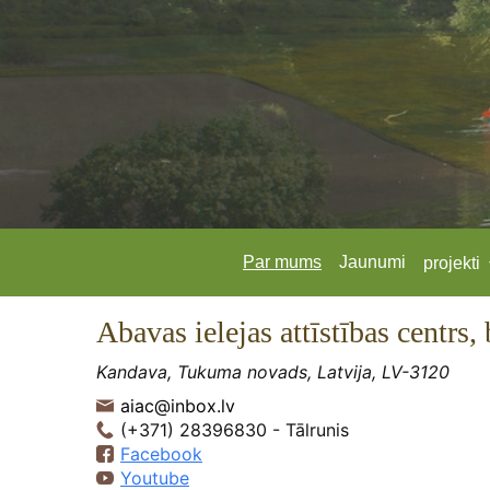
Par mums
Jaunumi
projekti
Abavas ielejas attīstības centrs,
Kandava, Tukuma novads, Latvija, LV-3120
aiac@inbox.lv
(+371) 28396830 - Tālrunis
Facebook
Youtube