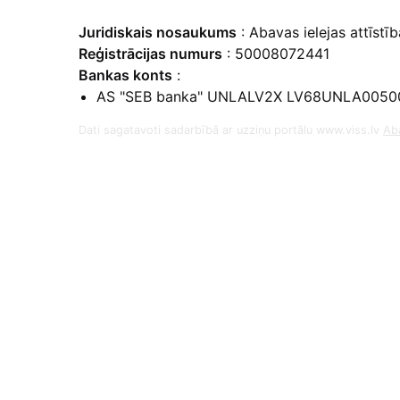
Juridiskais nosaukums
: Abavas ielejas attīstīb
Reģistrācijas numurs
: 50008072441
Bankas konts
:
AS "SEB banka" UNLALV2X LV68UNLA0050
Dati sagatavoti sadarbībā ar uzziņu portālu www.viss.lv
Aba