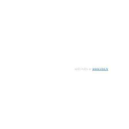
spēcināts ar
www.viss.lv