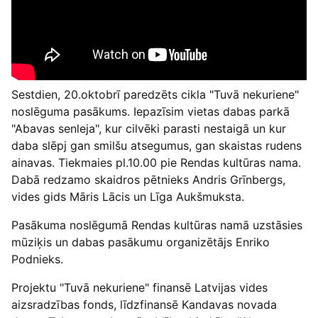
Sestdien, 20.oktobrī paredzēts cikla "Tuvā nekuriene"
noslēguma pasākums. Iepazīsim vietas dabas parkā
"Abavas senleja", kur cilvēki parasti nestaigā un kur
daba slēpj gan smilšu atsegumus, gan skaistas rudens
ainavas. Tiekmaies pl.10.00 pie Rendas kultūras nama.
Dabā redzamo skaidros pētnieks Andris Grīnbergs,
vides gids Māris Lācis un Līga Aukšmuksta.
Pasākuma noslēgumā Rendas kultūras namā uzstāsies
mūziķis un dabas pasākumu organizētājs Enriko
Podnieks.
Projektu "Tuvā nekuriene" finansē Latvijas vides
aizsradzības fonds, līdzfinansē Kandavas novada