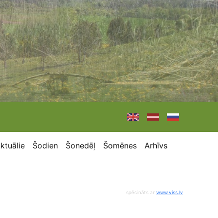
ktuālie
Šodien
Šonedēļ
Šomēnes
Arhīvs
spēcināts ar
www.viss.lv