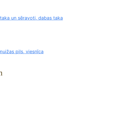
aka un sēravoti, dabas taka
muižas pils, viesnīca
m