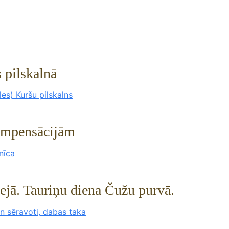
 pilskalnā
es) Kuršu pilskalns
kompensācijām
nīca
ejā. Tauriņu diena Čužu purvā.
 sēravoti, dabas taka