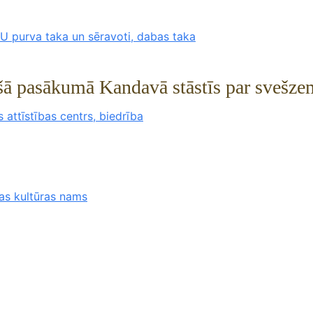
 purva taka un sēravoti, dabas taka
ašā pasākumā Kandavā stāstīs par svešze
 attīstības centrs, biedrība
as kultūras nams