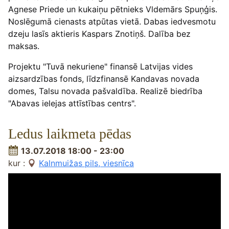
Agnese Priede un kukaiņu pētnieks Vldemārs Spuņģis.
Noslēgumā cienasts atpūtas vietā. Dabas iedvesmotu
dzeju lasīs aktieris Kaspars Znotiņš. Dalība bez
maksas.
Projektu "Tuvā nekuriene" finansē Latvijas vides
aizsardzības fonds, līdzfinansē Kandavas novada
domes, Talsu novada pašvaldība. Realizē biedrība
"Abavas ielejas attīstības centrs".
Ledus laikmeta pēdas
13.07.2018 18:00 - 23:00
kur :
Kalnmuižas pils, viesnīca