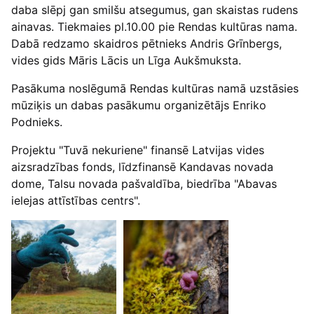
daba slēpj gan smilšu atsegumus, gan skaistas rudens
ainavas. Tiekmaies pl.10.00 pie Rendas kultūras nama.
Dabā redzamo skaidros pētnieks Andris Grīnbergs,
vides gids Māris Lācis un Līga Aukšmuksta.
Pasākuma noslēgumā Rendas kultūras namā uzstāsies
mūziķis un dabas pasākumu organizētājs Enriko
Podnieks.
Projektu "Tuvā nekuriene" finansē Latvijas vides
aizsradzības fonds, līdzfinansē Kandavas novada
dome, Talsu novada pašvaldība, biedrība "Abavas
ielejas attīstības centrs".