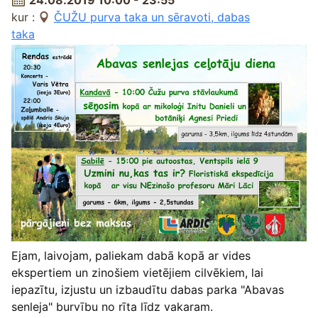
24.08.2019 10:00 - 23:55
kur :
ČUŽU purva taka un sēravoti, dabas
taka
Ejam, laivojam, paliekam dabā kopā ar vides
ekspertiem un zinošiem vietējiem cilvēkiem, lai
iepazītu, izjustu un izbaudītu dabas parka "Abavas
senleja" burvību no rīta līdz vakaram.