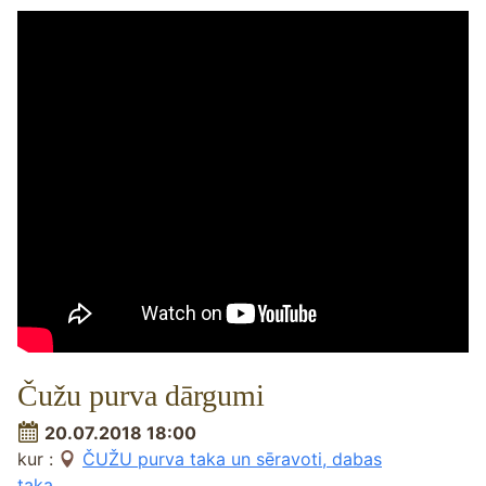
Čužu purva dārgumi
20.07.2018 18:00
kur :
ČUŽU purva taka un sēravoti, dabas
taka