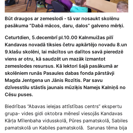
Būt draugos ar zemeslodi - tā var nosaukt skolēnu
pasākuma “Dabā mācos, daru, dalos” galveno mērķi.
Ceturtdien, 5.decembrī pl.10.00 Kalnmuižas pilī
Kandavas novadā tiksies četru apkārtējo novadu 8.un
9.klašu skolēni, lai mācītos un dalītos savā pieredzē
viens ar otru, kā saudzēt un mazāk izmantot
zemeslodes resursus. Kā lektori šajā pasākumā ar
skolēniem runās Pasaules dabas fonda pārstāvji
Magda Jentgena un Jānis Rozītis. Par savu
dzīvesstilu stāstīs jaunais mūziķis Namejs Kalniņš no
Cēsu puses.
Biedrības “Abavas ielejas attīstības centrs” ekspertu
grupa- vides gidi oktobra mēnesī viesojās Kandavas
Kārļa Mīlenbaha vidusskolā, Pūres pamatskolā, Sabiles
pamatskolā un Kabiles pamatskolā. Sarunas tēma bija