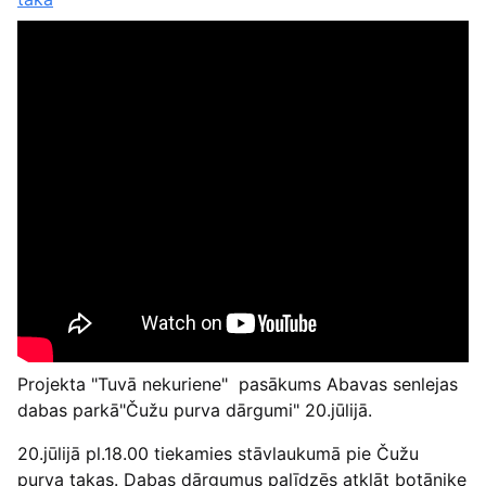
Projekta "Tuvā nekuriene" pasākums Abavas senlejas
dabas parkā"Čužu purva dārgumi" 20.jūlijā.
20.jūlijā pl.18.00 tiekamies stāvlaukumā pie Čužu
purva takas. Dabas dārgumus palīdzēs atklāt botāniķe