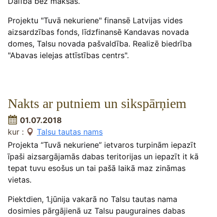
Dalība bez maksas.
Projektu "Tuvā nekuriene" finansē Latvijas vides
aizsardzības fonds, līdzfinansē Kandavas novada
domes, Talsu novada pašvaldība. Realizē biedrība
"Abavas ielejas attīstības centrs".
Nakts ar putniem un sikspārņiem
01.07.2018
kur :
Talsu tautas nams
Projekta “Tuvā nekuriene” ietvaros turpinām iepazīt
īpaši aizsargājamās dabas teritorijas un iepazīt it kā
tepat tuvu esošus un tai pašā laikā maz zināmas
vietas.
Piektdien, 1.jūnija vakarā no Talsu tautas nama
dosimies pārgājienā uz Talsu pauguraines dabas