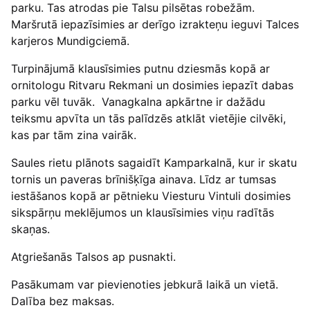
parku. Tas atrodas pie Talsu pilsētas robežām.
Maršrutā iepazīsimies ar derīgo izrakteņu ieguvi Talces
karjeros Mundigciemā.
Turpinājumā klausīsimies putnu dziesmās kopā ar
ornitologu Ritvaru Rekmani un dosimies iepazīt dabas
parku vēl tuvāk. Vanagkalna apkārtne ir dažādu
teiksmu apvīta un tās palīdzēs atklāt vietējie cilvēki,
kas par tām zina vairāk.
Saules rietu plānots sagaidīt Kamparkalnā, kur ir skatu
tornis un paveras brīnišķīga ainava. Līdz ar tumsas
iestāšanos kopā ar pētnieku Viesturu Vintuli dosimies
sikspārņu meklējumos un klausīsimies viņu radītās
skaņas.
Atgriešanās Talsos ap pusnakti.
Pasākumam var pievienoties jebkurā laikā un vietā.
Dalība bez maksas.