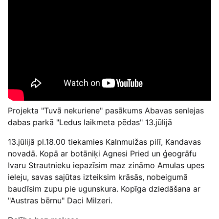
Projekta "Tuvā nekuriene" pasākums Abavas senlejas
dabas parkā "Ledus laikmeta pēdas" 13.jūlijā
13.jūlijā pl.18.00 tiekamies Kalnmuižas pilī, Kandavas
novadā. Kopā ar botāniķi Agnesi Pried un ģeogrāfu
Ivaru Strautnieku iepazīsim maz zināmo Amulas upes
ieleju, savas sajūtas izteiksim krāsās, nobeigumā
baudīsim zupu pie ugunskura. Kopīga dziedāšana ar
"Austras bērnu" Daci Milzeri.