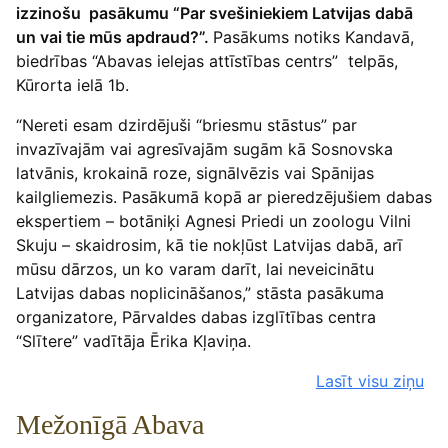
izzinošu pasākumu “Par svešiniekiem Latvijas dabā
un vai tie mūs apdraud?”.
Pasākums notiks Kandavā,
biedrības “Abavas ielejas attīstības centrs” telpās,
Kūrorta ielā 1b.
“Nereti esam dzirdējuši “briesmu stāstus” par
invazīvajām vai agresīvajām sugām kā Sosnovska
latvānis, krokainā roze, signālvēzis vai Spānijas
kailgliemezis. Pasākumā kopā ar pieredzējušiem dabas
ekspertiem – botāniķi Agnesi Priedi un zoologu Vilni
Skuju – skaidrosim, kā tie nokļūst Latvijas dabā, arī
mūsu dārzos, un ko varam darīt, lai neveicinātu
Latvijas dabas noplicināšanos,” stāsta pasākuma
organizatore, Pārvaldes dabas izglītības centra
“Slītere” vadītāja Ērika Kļaviņa.
Lasīt visu ziņu
Mežonīgā Abava