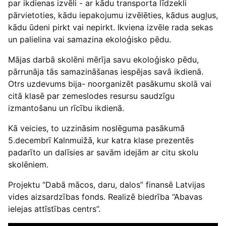
par ikdienas izvēli - ar kādu transporta līdzekli
pārvietoties, kādu iepakojumu izvēlēties, kādus augļus,
kādu ūdeni pirkt vai nepirkt. Ikviena izvēle rada sekas
un palielina vai samazina ekoloģisko pēdu.
Mājas darbā skolēni mērīja savu ekoloģisko pēdu,
pārrunāja tās samazināšanas iespējas savā ikdienā.
Otrs uzdevums bija- noorganizēt pasākumu skolā vai
citā klasē par zemeslodes resursu saudzīgu
izmantošanu un rīcību ikdienā.
Kā veicies, to uzzināsim noslēguma pasākumā
5.decembrī Kalnmuižā, kur katra klase prezentēs
padarīto un dalīsies ar savām idejām ar citu skolu
skolēniem.
Projektu “Dabā mācos, daru, dalos” finansē Latvijas
vides aizsardzības fonds. Realizē biedrība “Abavas
ielejas attīstības centrs”.