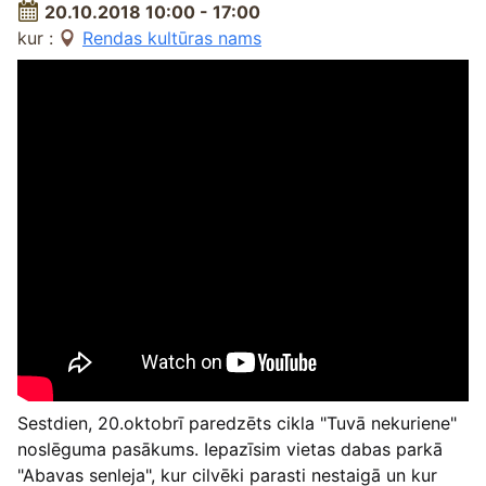
20.10.2018 10:00 - 17:00
kur :
Rendas kultūras nams
Sestdien, 20.oktobrī paredzēts cikla "Tuvā nekuriene"
noslēguma pasākums. Iepazīsim vietas dabas parkā
"Abavas senleja", kur cilvēki parasti nestaigā un kur