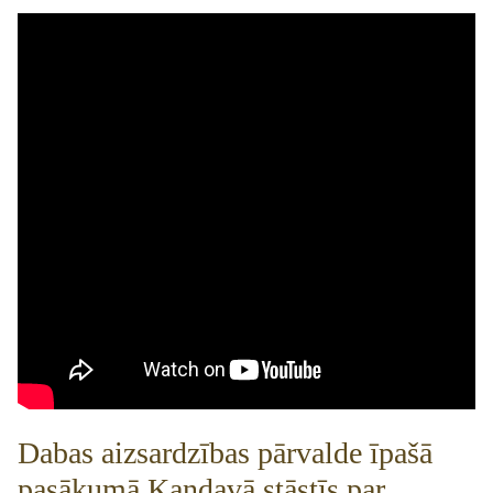
Dabas aizsardzības pārvalde īpašā
pasākumā Kandavā stāstīs par