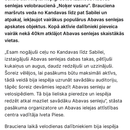
senlejas velobraucienā „Noķer vasaru”. Brauciena
maršruts veda no Kandavas līdz pat Sabilei un
atpakaļ, iekļaujot vairākus populārus Abavas senlejas
apskates objektus. Kopā aktīvie dalībnieki pieveica
vairāk nekā 40km atklājot Abavas senlejas skaistākās
vietas.
„Esam nogājuši ceļu no Kandavas līdz Sabilei,
izstaigājuši Abavas senlejas dabas takas, pētījuši
kukaiņus un augus, daudz redzējuši un uzzinājuši.
Šoreiz vēlējos, lai pasākums būtu maksimāli aktīvs,
tādā veidā bija iespēja uzrunāt savādāku auditoriju,
tāpēc šoreiz devāmies iepazīt Abavas senleju ar
velosipēdiem. Tā bija lieliska pieredze un iespēja
redzēt atkal mazliet savādāku Abavas senleju”, stāsta
pasākuma organizatore un Abavas ielejas attīstības
centra vadītāja Iveta Piese.
Brauciena laikā velodienas dalībniekiem bija iespēja