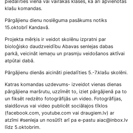
piedalīties viena vai vairākas klases, kā arī apvienotās
klašu komandas.
Pārgājienu dienu noslēguma pasākums notiks
15.oktobrī Kandavā.
Projekta mērķis ir veidot skolēnu izpratni par
bioloģisko daudzveidību Abavas senlejas dabas
parkā, veicināt iemaņu un prasmju veidošanos aktīvai
atpūtai dabā.
Pārgājienu dienās aicināti piedalīties 5.-7.klašu skolēni.
Katras komandas uzdevums- izveidot vienas dienas
pārgājiena maršrutu, uzzīmēt to, iziet pārgājienā pa to
un fiksēt redzēto fotogrāfijās un video. Fotogrāfijas,
slaidšovus vai video publicēt sociālajos tīklos
(facebook.com, youtube.com vai draugiem.lv) ar
atzīmi #senleja un nosūtīt arī pa e-pastu aiac@inbox.lv
līdz 5.oktobrim.