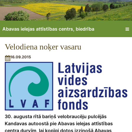
Abavas ielejas attīstības centrs, biedrība
Velodiena noķer vasaru
16.09.2015
30. augusta rītā bariņš velobraucēju pulcējās
Kandavas autoostā pie Abavas ielejas attīstības
centra durvīm, lai kopīgi dotos izzinošā Abavas