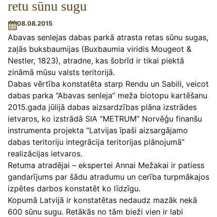
retu sūnu sugu
08.08.2015
Abavas senlejas dabas parkā atrasta retas sūnu sugas,
zaļās buksbaumijas (Buxbaumia viridis Mougeot &
Nestler, 1823), atradne, kas šobrīd ir tikai piektā
zināmā mūsu valsts teritorijā.
Dabas vērtība konstatēta starp Rendu un Sabili, veicot
dabas parka “Abavas senleja” meža biotopu kartēšanu
2015.gada jūlijā dabas aizsardzības plāna izstrādes
ietvaros, ko izstrādā SIA “METRUM” Norvēģu finanšu
instrumenta projekta “Latvijas īpaši aizsargājamo
dabas teritoriju integrācija teritorijas plānojumā”
realizācijas ietvaros.
Retuma atradējai – ekspertei Annai Mežakai ir patiess
gandarījums par šādu atradumu un cerība turpmākajos
izpētes darbos konstatēt ko līdzīgu.
Kopumā Latvijā ir konstatētas nedaudz mazāk nekā
600 sūnu sugu. Retākās no tām bieži vien ir labi