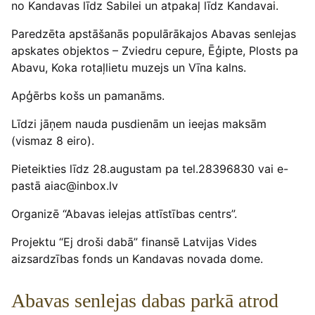
no Kandavas līdz Sabilei un atpakaļ līdz Kandavai.
Paredzēta apstāšanās populārākajos Abavas senlejas
apskates objektos – Zviedru cepure, Ēģipte, Plosts pa
Abavu, Koka rotaļlietu muzejs un Vīna kalns.
Apģērbs košs un pamanāms.
Līdzi jāņem nauda pusdienām un ieejas maksām
(vismaz 8 eiro).
Pieteikties līdz 28.augustam pa tel.28396830 vai e-
pastā aiac@inbox.lv
Organizē “Abavas ielejas attīstības centrs”.
Projektu “Ej droši dabā” finansē Latvijas Vides
aizsardzības fonds un Kandavas novada dome.
Abavas senlejas dabas parkā atrod