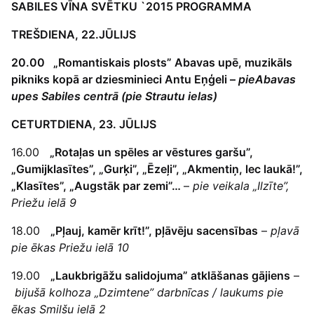
SABILES VĪNA SVĒTKU `2015 PROGRAMMA
TREŠDIENA, 22.JŪLIJS
20.00
„Romantiskais plosts” Abavas upē, muzikāls
pikniks kopā ar dziesminieci Antu Eņģeli –
pie
Abavas
upes Sabiles centrā (pie Strautu ielas)
CETURTDIENA, 23. JŪLIJS
16.00
„Rotaļas un spēles ar vēstures garšu”,
„Gumijklasītes”, „Gurķi”, „Ēzeļi”, „Akmentiņ, lec laukā!”,
„Klasītes”, „Augstāk par zemi”…
–
pie veikala „Ilzīte”,
Priežu ielā 9
18.00
„Pļauj, kamēr krīt!”, pļāvēju sacensības
–
pļavā
pie ēkas Priežu ielā 10
19.00
„Laukbrigāžu salidojuma” atklāšanas gājiens
–
bijušā
kolhoza „Dzimtene” darbnīcas / laukums pie
ēkas Smilšu ielā 2