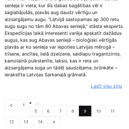
senleja ir vieta, kur šīs dabas bagātības vēl ir
saglabājušās, pļavās aug daudz vērtīgu un
aizsargājamu augu. “Latvijā sastopamas ap 300 retu
augu sugu no tām 80 Abavas senlejā,” stāsta eksperts.
Ekspedīcijas laikā interesenti varēja apskatīt dažādus
augus, kas aug Abavas senlejā – bioloģiski vērtīgās
pļavās ar ko senleja var lepoties Latvijas mērogā –
trīsene, ancītes, lielā dzelzene, saldlapu tragantzirnis,
kamolainā pulkstenīte, laksis, kas ir reta un
aizsargājama suga un tādēļ saudzējama, brūnkāte –
ierakstīta Latvijas Sarkanajā grāmatā.
Lasīt visu ziņu
...
1
5
6
7
8
9
10
11
12
13
14