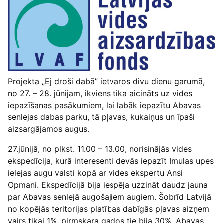
Projekta „Ej droši dabā” ietvaros divu dienu garumā,
no 27. – 28. jūnijam, ikviens tika aicināts uz vides
iepazīšanas pasākumiem, lai labāk iepazītu Abavas
senlejas dabas parku, tā pļavas, kukaiņus un īpaši
aizsargājamos augus.
27.jūnijā, no plkst. 11.00 – 13.00, norisinājās vides
ekspedīcija, kurā interesenti devās iepazīt Imulas upes
ielejas augu valsti kopā ar vides ekspertu Ansi
Opmani. Ekspedīcijā bija iespēja uzzināt daudz jauna
par Abavas senlejā augošajiem augiem. Šobrīd Latvijā
no kopējās teritorijas platības dabīgās pļavas aizņem
vairs tikai 1%, pirmskara gados tie bija 30%. Abavas