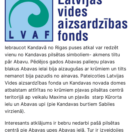
Iebraucot Kandavā no Rigas puses atkal var redzēt
vienu no Kandavas pilsētas simboliem- akmens tiltu
pār Abavu. Pēdējos gados Abavas palieņu plavas
blakus Abavas ielai bija aizaugušas ar krūmiem un tilts
nemanot bija pazudis no ainavas. Pateicoties Latvijas
Vides aizsardzības fonda un Kandavas novada domes
atbalstam attīrītas no krūmiem pļavas pilsētas centrā
teritorijā ap veikalu Maxima un pļavās starp Kūrorta
ielu un Abavas upi (pie Kandavas burtiem Sabiles
virzienā).
Interesants atklājums ir bebru nedarbi pašā pilsētas
centrā pie Abavas upes Abavas ielā. Tur ir izveidojies