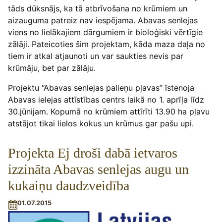
tāds dūksnājs, ka tā atbrīvošana no krūmiem un
aizauguma patreiz nav iespējama. Abavas senlejas
viens no lielākajiem dārgumiem ir bioloģiski vērtīgie
zālāji. Pateicoties šim projektam, kāda maza daļa no
tiem ir atkal atjaunoti un var saukties nevis par
krūmāju, bet par zālāju.
Projektu “Abavas senlejas palieņu pļavas” īstenoja
Abavas ielejas attīstības centrs laikā no 1. aprīļa līdz
30.jūnijam. Kopumā no krūmiem attīrīti 13.90 ha pļavu
atstājot tikai lielos kokus un krūmus gar pašu upi.
Projekta Ej droši dabā ietvaros
izzināta Abavas senlejas augu un
kukaiņu daudzveidība
01.07.2015