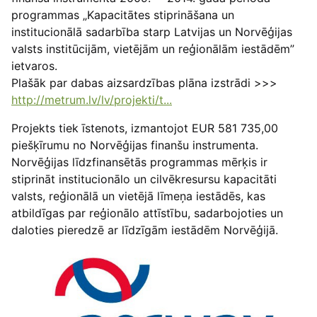
programmas „Kapacitātes stiprināšana un
institucionālā sadarbība starp Latvijas un Norvēģijas
valsts institūcijām, vietējām un reģionālām iestādēm”
ietvaros.
Plašāk par dabas aizsardzības plāna izstrādi >>>
http://metrum.lv/lv/projekti/t...
Projekts tiek īstenots, izmantojot EUR 581 735,00
piešķīrumu no Norvēģijas finanšu instrumenta.
Norvēģijas līdzfinansētās programmas mērķis ir
stiprināt institucionālo un cilvēkresursu kapacitāti
valsts, reģionālā un vietējā līmeņa iestādēs, kas
atbildīgas par reģionālo attīstību, sadarbojoties un
daloties pieredzē ar līdzīgām iestādēm Norvēģijā.