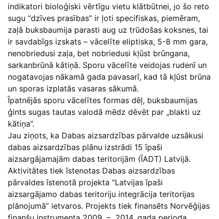
indikatori bioloģiski vērtīgu vietu klātbūtnei, jo šo reto
sugu “dzīves prasības” ir ļoti specifiskas, piemēram,
zaļā buksbaumija parasti aug uz trūdošas koksnes, tai
ir savdabīgs izskats – vācelīte eliptiska, 5-8 mm gara,
nenobriedusi zaļa, bet nobriedusi kļūst brūngana,
sarkanbrūnā kātiņā. Sporu vācelīte veidojas rudenī un
nogatavojas nākamā gada pavasarī, kad tā kļūst brūna
un sporas izplatās vasaras sākumā.
Īpatnējās sporu vācelītes formas dēļ, buksbaumijas
ģints sugas tautas valodā mēdz dēvēt par „blakti uz
kātiņa”.
Jau ziņots, ka Dabas aizsardzības pārvalde uzsākusi
dabas aizsardzības plānu izstrādi 15 īpaši
aizsargājamajām dabas teritorijām (ĪADT) Latvijā.
Aktivitātes tiek īstenotas Dabas aizsardzības
pārvaldes īstenotā projekta “Latvijas īpaši
aizsargājamo dabas teritoriju integrācija teritorijas
plānojumā” ietvaros. Projekts tiek finansēts Norvēģijas
finanšu instrumenta 2009. – 2014. gada perioda