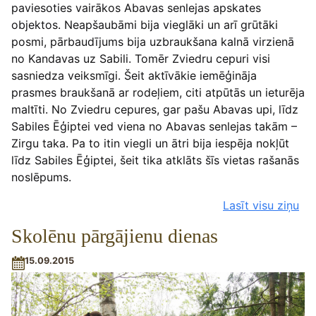
paviesoties vairākos Abavas senlejas apskates
objektos. Neapšaubāmi bija vieglāki un arī grūtāki
posmi, pārbaudījums bija uzbraukšana kalnā virzienā
no Kandavas uz Sabili. Tomēr Zviedru cepuri visi
sasniedza veiksmīgi. Šeit aktīvākie iemēģināja
prasmes braukšanā ar rodeļiem, citi atpūtās un ieturēja
maltīti. No Zviedru cepures, gar pašu Abavas upi, līdz
Sabiles Ēģiptei ved viena no Abavas senlejas takām –
Zirgu taka. Pa to itin viegli un ātri bija iespēja nokļūt
līdz Sabiles Ēģiptei, šeit tika atklāts šīs vietas rašanās
noslēpums.
Lasīt visu ziņu
Skolēnu pārgājienu dienas
15.09.2015