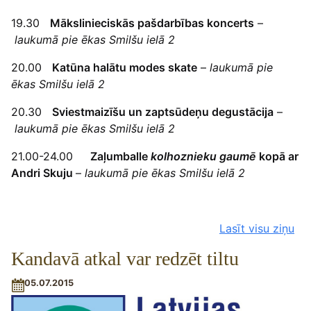
19.30
Mākslinieciskās pašdarbības koncerts
–
laukumā pie ēkas
Smilšu ielā 2
20.00
Katūna halātu modes skate
–
laukumā pie
ēkas
Smilšu ielā 2
20.30
Sviestmaizīšu un zaptsūdeņu degustācija
–
laukumā pie ēkas
Smilšu ielā 2
21.00-24.00
Zaļumballe
kolhoznieku
gaumē
kopā ar
Andri Skuju
–
laukumā pie ēkas
Smilšu ielā 2
Lasīt visu ziņu
Kandavā atkal var redzēt tiltu
05.07.2015