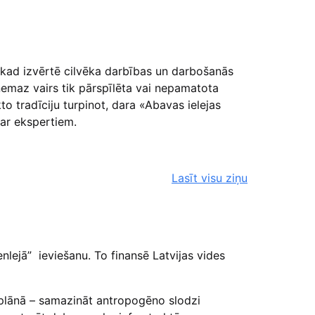
, kad izvērtē cilvēka darbības un darbošanās
emaz vairs tik pārspīlēta vai nepamatota
kto tradīciju turpinot, dara «Abavas ielejas
 ar ekspertiem.
Lasīt visu ziņu
enlejā” ieviešanu. To finansē Latvijas vides
s plānā – samazināt antropogēno slodzi