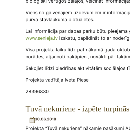
bioloģiski vērtīgos zālājos, veicināt informācij
Viens no galvenajiem uzdevumiem ir informācij
purva stāvlaukumā biotualetes.
Lai informācija par dabas parku būtu pieejama 
www.senleja.lv
izskatu, papildināt to ar noderī
Visa projekta laiku līdz pat nākamā gada oktob
norādes, atjaunoti pakāpieni, novākti pār takām 
Sekojiet līdzi biedrības aktivitātēm sociālajo
Projekta vadītāja Iveta Piese
28396830
Tuvā nekuriene - izpēte turpinās
30.06.2018
Projekta “Tuvā nekuriene” nākamie pasākumi Aba