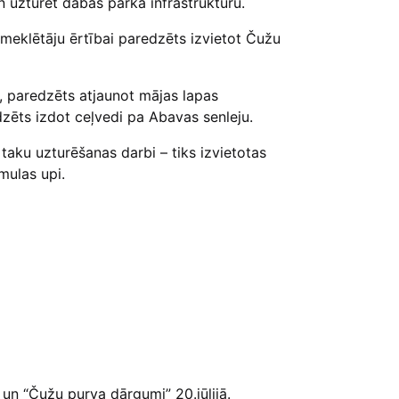
n uzturēt dabas parka infrastruktūru.
eklētāju ērtībai paredzēts izvietot Čužu
, paredzēts atjaunot mājas lapas
dzēts izdot ceļvedi pa Abavas senleju.
aku uzturēšanas darbi – tiks izvietotas
mulas upi.
un “Čužu purva dārgumi” 20.jūlijā.