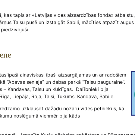
 kas tapis ar «Latvijas vides aizsardzības fonda» atbalstu,
spārņus Talsu pusē un izstaigāt Sabili, mācīties atpazīt augu
 piedzīvojuši.
iene
as īpaši ainaviskas, īpaši aizsargājamas un ar radošiem
kā “Abavas senleja” un dabas parkā “Talsu pauguraine”.
as – Kandavas, Talsu un Kuldīgas. Dalībnieki bija
ga, Liepāja, Roja, Talsi, Tukums, Kandava, Sabile.
 redzamo uzklausot dažādu nozaru vides pētniekus, kā
asākumu noslēgumā vienmēr bija kāds