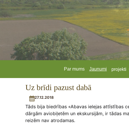
Par mums
Jaunumi
projekti
Uz brīdi pazust dabā
27.12.2018
Tāds bija biedrības «Abavas ielejas attīstības 
dārgām aviobiļetēm un ekskursijām, ir tādas maz
reizēm nav atrodamas.