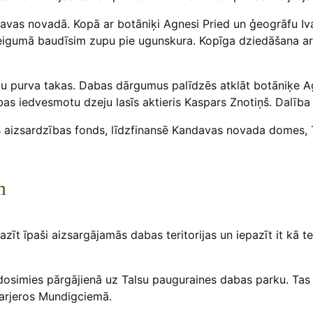
Kandavas novadā. Kopā ar botāniķi Agnesi Pried un ģeogrāfu 
obeigumā baudīsim zupu pie ugunskura. Kopīga dziedāšana ar
užu purva takas. Dabas dārgumus palīdzēs atklāt botāniķe 
as iedvesmotu dzeju lasīs aktieris Kaspars Znotiņš. Dalīb
es aizsardzības fonds, līdzfinansē Kandavas novada domes, 
m
azīt īpaši aizsargājamās dabas teritorijas un iepazīt it kā 
a dosimies pārgājienā uz Talsu pauguraines dabas parku. Tas
karjeros Mundigciemā.