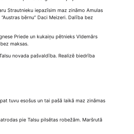
Ivaru Strautnieku iepazīsim maz zināmo Amulas
 “Austras bērnu” Daci Meizeri. Dalība bez
Agnese Priede un kukaiņu pētnieks Vldemārs
a bez maksas.
Talsu novada pašvaldība. Realizē biedrība
tepat tuvu esošus un tai pašā laikā maz zināmas
 atrodas pie Talsu pilsētas robežām. Maršrutā