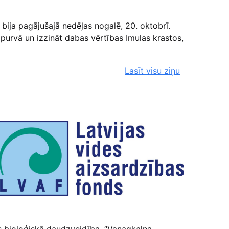
 bija pagājušajā nedēļas nogalē, 20. oktobrī.
s purvā un izzināt dabas vērtības Imulas krastos,
Lasīt visu ziņu