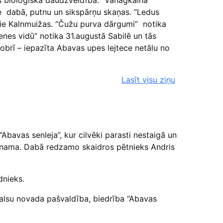
as bioloģiskā daudzveidība. “Vanagkalna
ve dabā, putnu un sikspārņu skaņas. “Ledus
 pie Kalnmuižas. “Čužu purva dārgumi” notika
enes vidū” notika 31.augustā Sabilē un tās
brī – iepazīta Abavas upes lejtece netālu no
Lasīt visu ziņu
bavas senleja”, kur cilvēki parasti nestaigā un
s nama. Dabā redzamo skaidros pētnieks Andris
dnieks.
Talsu novada pašvaldība, biedrība “Abavas