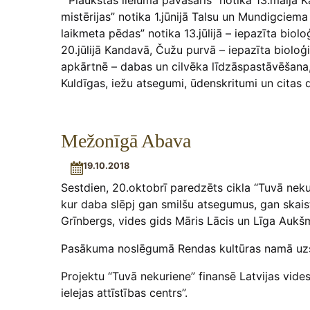
“Plaukstas lieluma pavasaris” notika 13.maijā 
mistērijas” notika 1.jūnijā Talsu un Mundigcie
laikmeta pēdas” notika 13.jūlijā – iepazīta bi
20.jūlijā Kandavā, Čužu purvā – iepazīta bioloģ
apkārtnē – dabas un cilvēka līdzāspastāvēšana,
Kuldīgas, iežu atsegumi, ūdenskritumi un citas
Mežonīgā Abava
19.10.2018
Sestdien, 20.oktobrī paredzēts cikla “Tuvā neku
kur daba slēpj gan smilšu atsegumus, gan skai
Grīnbergs, vides gids Māris Lācis un Līga Aukš
Pasākuma noslēgumā Rendas kultūras namā uzst
Projektu “Tuvā nekuriene” finansē Latvijas vid
ielejas attīstības centrs”.