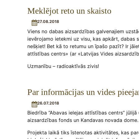
Meklējot reto un skaisto
27.08.2018
Viens no dabas aizsardzības galvenajiem uzstād
ievērojamo ietekmi uz visu, kas apkārt, dabas
nešķiet! Bet kā to retumu un īpašo pazīt? Ir jāie
attīstības centrs» (ar «Latvijas Vides aizsardz
Uzmanību – radioaktīvās zivis!
Par informācijas un vides pieej
26.07.2018
Biedrība “Abavas ielejas attīstības centrs” jūli
aizsardzības fonds un Kandavas novada dome.
Projekta laikā tiks īstenotas aktivitātes, kas