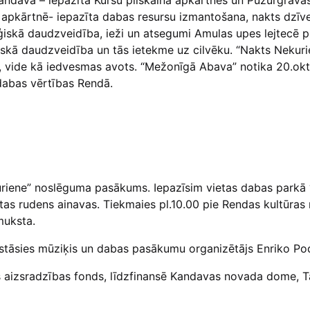
Kandavā – iepazīta Kuršu pilskalna apkārtnes un Pūzurgrav
ma apkārtnē- iepazīta dabas resursu izmantošana, nakts dzī
oloģiskā daudzveidība, ieži un atsegumi Amulas upes lejtecē
iskā daudzveidība un tās ietekme uz cilvēku. “Nakts Nekuri
 vide kā iedvesmas avots. “Mežonīgā Abava” notika 20.okto
 dabas vērtības Rendā.
riene” noslēguma pasākums. Iepazīsim vietas dabas parkā “A
stas rudens ainavas. Tiekmaies pl.10.00 pie Rendas kultūra
muksta.
āsies mūziķis un dabas pasākumu organizētājs Enriko Po
es aizsradzības fonds, līdzfinansē Kandavas novada dome, 