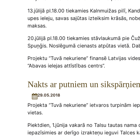
13.jūlijā pl.18.00 tiekamies Kalnmuižas pilī, 
upes ieleju, savas sajūtas izteiksim krāsās, n
maksas.
20.jūlijā pl.18.00 tiekamies stāvlaukumā pie Č
Spuņģis. Noslēgumā cienasts atpūtas vietā. Dab
Projektu “Tuvā nekuriene” finansē Latvijas vid
“Abavas ielejas attīstības centrs”.
Nakts ar putniem un sikspārņie
29.05.2018
Projekta “Tuvā nekuriene” ietvaros turpinām iep
vietas.
Piektdien, 1.jūnija vakarā no Talsu tautas nam
iepazīsimies ar derīgo izrakteņu ieguvi Talces 