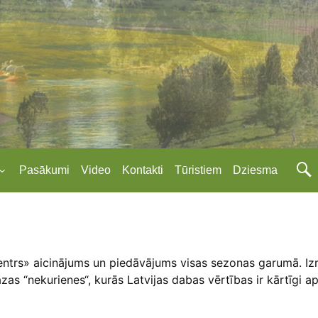
Pasākumi
Video
Kontakti
Tūristiem
Dziesma
centrs» aicinājums un piedāvājums visas sezonas garumā. Izrā
as “nekurienes“, kurās Latvijas dabas vērtības ir kārtīgi 