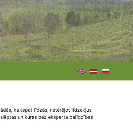
dās, ka tepat līdzās, netērējot līdzekļus
apslēptas un kuras bez eksperta palīdzības