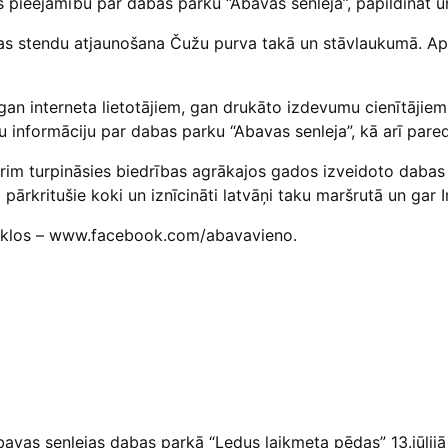
as pieejamību par dabas parku “Abavas senleja”, papildināt u
as stendu atjaunošana Čužu purva takā un stāvlaukumā. Apm
gan interneta lietotājiem, gan drukāto izdevumu cienītājiem
gu informāciju par dabas parku “Abavas senleja”, kā arī pare
rim turpināsies biedrības agrākajos gados izveidoto dabas t
pārkritušie koki un iznīcināti latvāņi taku maršrutā un gar I
s tīklos – www.facebook.com/abavavieno.
vas senlejas dabas parkā “Ledus laikmeta pēdas” 13.jūlijā 