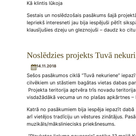
Kā klintis lūkoja
Sestais un noslēdzošais pasākums šajā projektā,
Iepriekš interesneti jau bija iespējuši pētīt sik
klausījušies dzeju un gleznojuši – daudz ko citu
Noslēdzies projekts Tuvā nekur
14.11.2018
Sešos pasākumos ciklā “Tuvā nekuriene” iepazīt
cilvēkiem un stāstiem bagātas vietas dabas par
Projekta teritorija aptvēra trīs novadu teritorij
visdažādākā vecuma un no plašas apkārtnes – Rī
Katrā no pasākumiem bija iespēja iepazīt dabā
arī vietējos tradīciju un vēstures zinātājus. P
muzikāls/māksliniecisks priekšnesums.