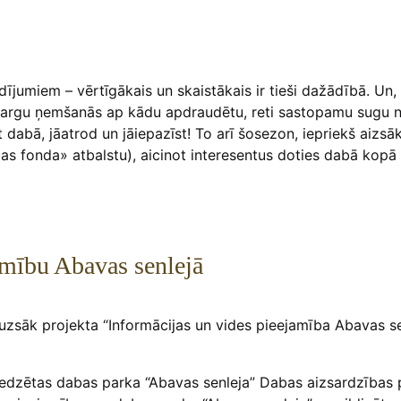
ījumiem – vērtīgākais un skaistākais ir tieši dažādībā. Un
 sargu ņemšanās ap kādu apdraudētu, reti sastopamu sugu n
t dabā, jāatrod un jāiepazīst! To arī šosezon, iepriekš aizsā
ības fonda» atbalstu), aicinot interesentus doties dabā kopā
amību Abavas senlejā
jā uzsāk projekta “Informācijas un vides pieejamība Abavas s
 paredzētas dabas parka “Abavas senleja” Dabas aizsardzība