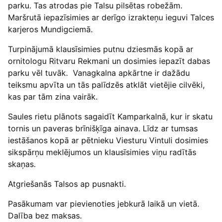
parku. Tas atrodas pie Talsu pilsētas robežām.
Maršrutā iepazīsimies ar derīgo izrakteņu ieguvi Talces
karjeros Mundigciemā.
Turpinājumā klausīsimies putnu dziesmās kopā ar
ornitologu Ritvaru Rekmani un dosimies iepazīt dabas
parku vēl tuvāk. Vanagkalna apkārtne ir dažādu
teiksmu apvīta un tās palīdzēs atklāt vietējie cilvēki,
kas par tām zina vairāk.
Saules rietu plānots sagaidīt Kamparkalnā, kur ir skatu
tornis un paveras brīnišķīga ainava. Līdz ar tumsas
iestāšanos kopā ar pētnieku Viesturu Vintuli dosimies
sikspārņu meklējumos un klausīsimies viņu radītās
skaņas.
Atgriešanās Talsos ap pusnakti.
Pasākumam var pievienoties jebkurā laikā un vietā.
Dalība bez maksas.