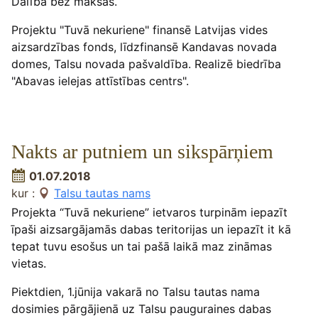
Dalība bez maksas.
Projektu "Tuvā nekuriene" finansē Latvijas vides
aizsardzības fonds, līdzfinansē Kandavas novada
domes, Talsu novada pašvaldība. Realizē biedrība
"Abavas ielejas attīstības centrs".
Nakts ar putniem un sikspārņiem
01.07.2018
kur :
Talsu tautas nams
Projekta “Tuvā nekuriene” ietvaros turpinām iepazīt
īpaši aizsargājamās dabas teritorijas un iepazīt it kā
tepat tuvu esošus un tai pašā laikā maz zināmas
vietas.
Piektdien, 1.jūnija vakarā no Talsu tautas nama
dosimies pārgājienā uz Talsu pauguraines dabas