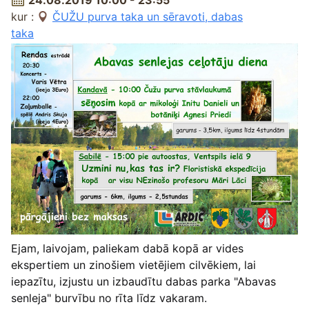
24.08.2019 10:00 - 23:55
kur :
ČUŽU purva taka un sēravoti, dabas
taka
Ejam, laivojam, paliekam dabā kopā ar vides
ekspertiem un zinošiem vietējiem cilvēkiem, lai
iepazītu, izjustu un izbaudītu dabas parka "Abavas
senleja" burvību no rīta līdz vakaram.