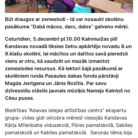
Būt draugos ar zemeslodi - tā var nosaukt skolēnu
pasākuma “Dabā mācos, daru, dalos” galveno mērķi.
Ceturtdien, 5.decembrī pl.10.00 Kalnmuižas pilī
Kandavas novadā tiksies četru apkārtējo novadu 8.un
9.klašu skolēni, lai mācītos un dalītos savā pieredzē
viens ar otru, kā saudzēt un mazāk izmantot
zemeslodes resursus. Kā lektori šajā pasākumā ar
skolēniem runās Pasaules dabas fonda pārstāvji
Magda Jentgena un Jānis Rozītis. Par savu
dzīvesstilu stāstīs jaunais mūziķis Namejs Kalniņš no
Cēsu puses.
Biedrības “Abavas ielejas attīstības centrs” ekspertu
grupa- vides gidi oktobra mēnesī viesojās Kandavas
Kārļa Mīlenbaha vidusskolā, Pūres pamatskolā, Sabiles
pamatskolā un Kabiles pamatskolā. Sarunas tēma bija