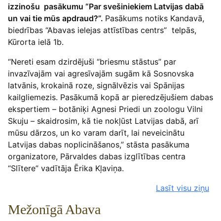
izzinošu pasākumu “Par svešiniekiem Latvijas dabā
un vai tie mūs apdraud?”.
Pasākums notiks Kandavā,
biedrības “Abavas ielejas attīstības centrs” telpās,
Kūrorta ielā 1b.
“Nereti esam dzirdējuši “briesmu stāstus” par
invazīvajām vai agresīvajām sugām kā Sosnovska
latvānis, krokainā roze, signālvēzis vai Spānijas
kailgliemezis. Pasākumā kopā ar pieredzējušiem dabas
ekspertiem – botāniķi Agnesi Priedi un zoologu Vilni
Skuju – skaidrosim, kā tie nokļūst Latvijas dabā, arī
mūsu dārzos, un ko varam darīt, lai neveicinātu
Latvijas dabas noplicināšanos,” stāsta pasākuma
organizatore, Pārvaldes dabas izglītības centra
“Slītere” vadītāja Ērika Kļaviņa.
Lasīt visu ziņu
Mežonīgā Abava