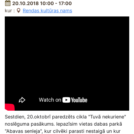
20.10.2018 10:00 - 17:00
kur :
Rendas kultūras nams
Sestdien, 20.oktobrī paredzēts cikla "Tuvā nekuriene"
noslēguma pasākums. Iepazīsim vietas dabas parkā
"Abavas senleja", kur cilvēki parasti nestaigā un kur