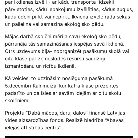
par ikdienas izvēli - ar kādu transporta līdzekli
pārvietoties, kādu iepakojumu izvēlēties, kādus augļus,
kādu ūdeni pirkt vai nepirkt. Ikviena izvēle rada sekas
un palielina vai samazina ekoloģisko pēdu.
Mājas darbā skolēni mērīja savu ekoloģisko pēdu,
pārrunāja tās samazināšanas iespējas savā ikdienā.
Otrs uzdevums bija- noorganizēt pasākumu skolā vai
citā klasē par zemeslodes resursu saudzīgu
izmantošanu un rīcību ikdienā.
Kā veicies, to uzzināsim noslēguma pasākumā
5.decembrī Kalnmuižā, kur katra klase prezentēs
padarīto un dalīsies ar savām idejām ar citu skolu
skolēniem.
Projektu “Dabā mācos, daru, dalos” finansē Latvijas
vides aizsardzības fonds. Realizē biedrība “Abavas
ielejas attīstības centrs”.