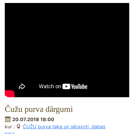
Čužu purva dārgumi
20.07.2018 18:00
kur :
ČUŽU purva taka un sēravoti, dabas
taka