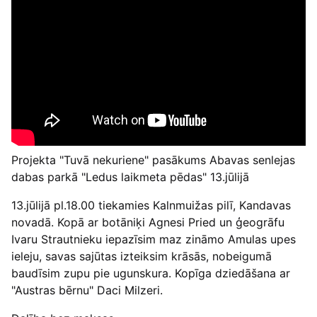
Projekta "Tuvā nekuriene" pasākums Abavas senlejas
dabas parkā "Ledus laikmeta pēdas" 13.jūlijā
13.jūlijā pl.18.00 tiekamies Kalnmuižas pilī, Kandavas
novadā. Kopā ar botāniķi Agnesi Pried un ģeogrāfu
Ivaru Strautnieku iepazīsim maz zināmo Amulas upes
ieleju, savas sajūtas izteiksim krāsās, nobeigumā
baudīsim zupu pie ugunskura. Kopīga dziedāšana ar
"Austras bērnu" Daci Milzeri.