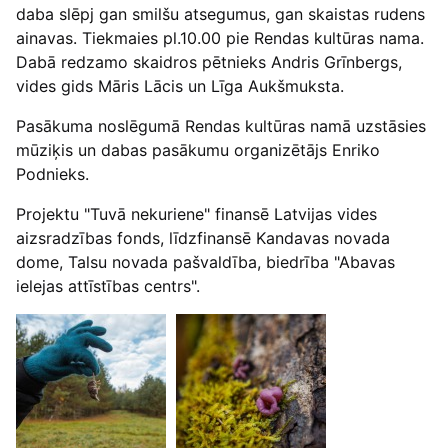
daba slēpj gan smilšu atsegumus, gan skaistas rudens
ainavas. Tiekmaies pl.10.00 pie Rendas kultūras nama.
Dabā redzamo skaidros pētnieks Andris Grīnbergs,
vides gids Māris Lācis un Līga Aukšmuksta.
Pasākuma noslēgumā Rendas kultūras namā uzstāsies
mūziķis un dabas pasākumu organizētājs Enriko
Podnieks.
Projektu "Tuvā nekuriene" finansē Latvijas vides
aizsradzības fonds, līdzfinansē Kandavas novada
dome, Talsu novada pašvaldība, biedrība "Abavas
ielejas attīstības centrs".