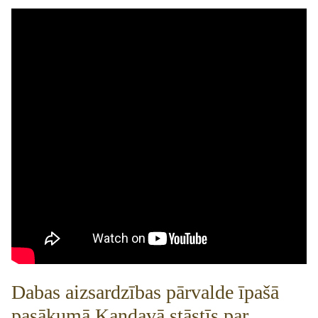
Dabas aizsardzības pārvalde īpašā
pasākumā Kandavā stāstīs par