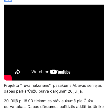
Projekta "Tuvā nekuriene" pasākums Abavas senlejas
dabas parkā"Čužu purva dārgumi" 20.jūlijā.
20.jūlijā pl.18.00 tiekamies stāvlaukumā pie Čužu
purva takas. Dabas dārgumus palīdzēs atklāt botāniķe